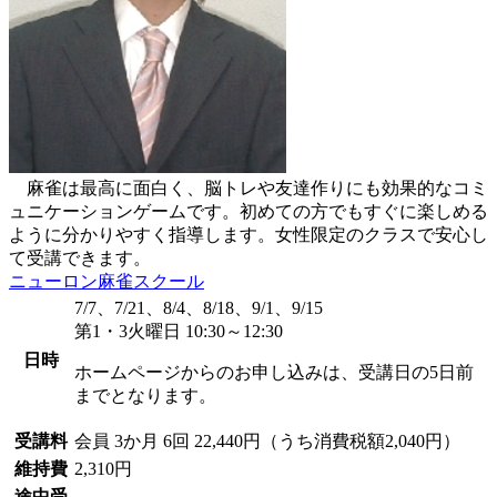
麻雀は最高に面白く、脳トレや友達作りにも効果的なコミ
ュニケーションゲームです。初めての方でもすぐに楽しめる
ように分かりやすく指導します。女性限定のクラスで安心し
て受講できます。
ニューロン麻雀スクール
7/7、7/21、8/4、8/18、9/1、9/15
第1・3火曜日 10:30～12:30
日時
ホームページからのお申し込みは、受講日の5日前
までとなります。
受講料
会員
3か月 6回 22,440円（うち消費税額2,040円）
維持費
2,310円
途中受