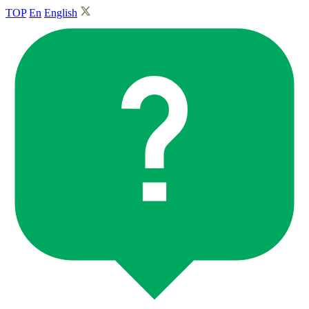
TOP
En
English