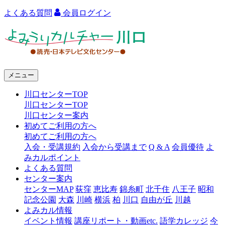
よくある質問
会員ログイン
よ
み
う
メニュー
り
川口センターTOP
カ
川口センターTOP
ル
川口センター案内
初めてご利用の方へ
チ
初めてご利用の方へ
ャ
入会・受講規約
入会から受講まで
Q & A
会員優待
よ
みカルポイント
ー
よくある質問
センター案内
川
センターMAP
荻窪
恵比寿
錦糸町
北千住
八王子
昭和
口
記念公園
大森
川崎
横浜
柏
川口
自由が丘
川越
よみカル情報
イベント情報
講座リポート・動画etc.
語学カレッジ
今