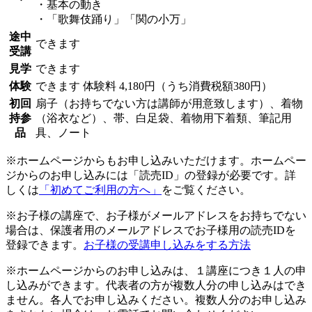
・基本の動き
・「歌舞伎踊り」「関の小万」
途中
できます
受講
見学
できます
体験
できます
体験料
4,180円（うち消費税額380円）
初回
扇子（お持ちでない方は講師が用意致します）、着物
持参
（浴衣など）、帯、白足袋、着物用下着類、筆記用
品
具、ノート
※ホームページからもお申し込みいただけます。ホームペー
ジからのお申し込みには「読売ID」の登録が必要です。詳
しくは
「初めてご利用の方へ」
をご覧ください。
※お子様の講座で、お子様がメールアドレスをお持ちでない
場合は、保護者用のメールアドレスでお子様用の読売IDを
登録できます。
お子様の受講申し込みをする方法
※ホームページからのお申し込みは、１講座につき１人の申
し込みができます。代表者の方が複数人分の申し込みはでき
ません。各人でお申し込みください。複数人分のお申し込み