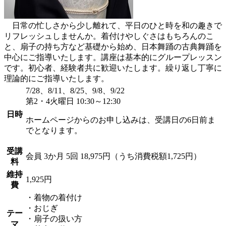
日常の忙しさから少し離れて、平日のひと時を和の趣きで
リフレッシュしませんか。着付けやしぐさはもちろんのこ
と、扇子の持ち方など基礎から始め、日本舞踊の古典舞踊を
中心にご指導いたします。講座は基本的にグループレッスン
です。初心者、経験者共に歓迎いたします。繰り返し丁寧に
理論的にご指導いたします。
7/28、8/11、8/25、9/8、9/22
第2・4火曜日 10:30～12:30
日時
ホームページからのお申し込みは、受講日の6日前ま
でとなります。
受講
会員
3か月 5回 18,975円（うち消費税額1,725円）
料
維持
1,925円
費
・着物の着付け
・おじぎ
テー
・扇子の扱い方
マ