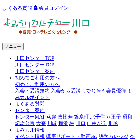
よくある質問
会員ログイン
よ
み
う
メニュー
り
川口センターTOP
カ
川口センターTOP
ル
川口センター案内
初めてご利用の方へ
チ
初めてご利用の方へ
ャ
入会・受講規約
入会から受講まで
Q & A
会員優待
よ
みカルポイント
ー
よくある質問
センター案内
川
センターMAP
荻窪
恵比寿
錦糸町
北千住
八王子
昭和
口
記念公園
大森
川崎
横浜
柏
川口
自由が丘
川越
よみカル情報
イベント情報
講座リポート・動画etc.
語学カレッジ
今