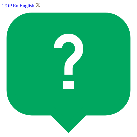
TOP
En
English