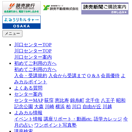
メニュー
川口センターTOP
川口センターTOP
川口センター案内
初めてご利用の方へ
初めてご利用の方へ
入会・受講規約
入会から受講まで
Q & A
会員優待
よ
みカルポイント
よくある質問
センター案内
センターMAP
荻窪
恵比寿
錦糸町
北千住
八王子
昭和
記念公園
大森
川崎
横浜
柏
川口
自由が丘
川越
よみカル情報
イベント情報
講座リポート・動画etc.
語学カレッジ
今
月の占い
ワンポイント写真塾
講座検索