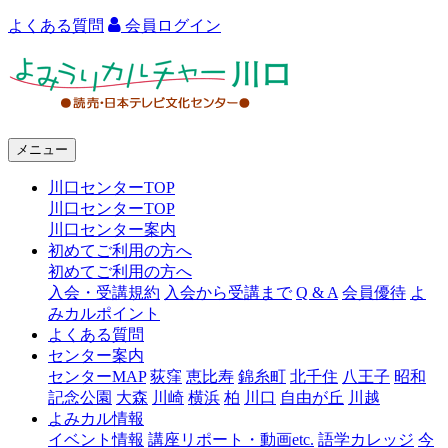
よくある質問
会員ログイン
よ
み
う
メニュー
り
川口センターTOP
カ
川口センターTOP
ル
川口センター案内
初めてご利用の方へ
チ
初めてご利用の方へ
ャ
入会・受講規約
入会から受講まで
Q & A
会員優待
よ
みカルポイント
ー
よくある質問
センター案内
川
センターMAP
荻窪
恵比寿
錦糸町
北千住
八王子
昭和
口
記念公園
大森
川崎
横浜
柏
川口
自由が丘
川越
よみカル情報
イベント情報
講座リポート・動画etc.
語学カレッジ
今