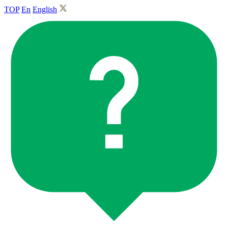
TOP
En
English