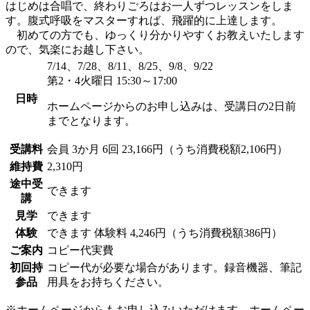
はじめは合唱で、終わりごろはお一人ずつレッスンをしま
す。腹式呼吸をマスターすれば、飛躍的に上達します。
初めての方でも、ゆっくり分かりやすくお教えいたします
ので、気楽にお越し下さい。
7/14、7/28、8/11、8/25、9/8、9/22
第2・4火曜日 15:30～17:00
日時
ホームページからのお申し込みは、受講日の2日前
までとなります。
受講料
会員
3か月 6回 23,166円（うち消費税額2,106円）
維持費
2,310円
途中受
できます
講
見学
できます
体験
できます
体験料
4,246円（うち消費税額386円）
ご案内
コピー代実費
初回持
コピー代が必要な場合があります。録音機器、筆記
参品
用具をお持ちください。
※ホームページからもお申し込みいただけます。ホームペー