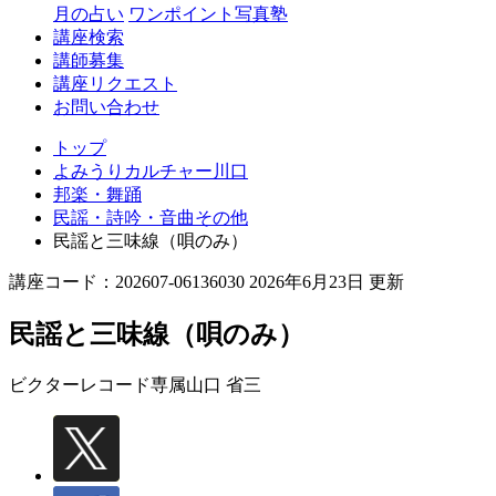
月の占い
ワンポイント写真塾
講座検索
講師募集
講座リクエスト
お問い合わせ
トップ
よみうりカルチャー川口
邦楽・舞踊
民謡・詩吟・音曲その他
民謡と三味線（唄のみ）
講座コード：202607-06136030 2026年6月23日 更新
民謡と三味線（唄のみ）
ビクターレコード専属
山口 省三