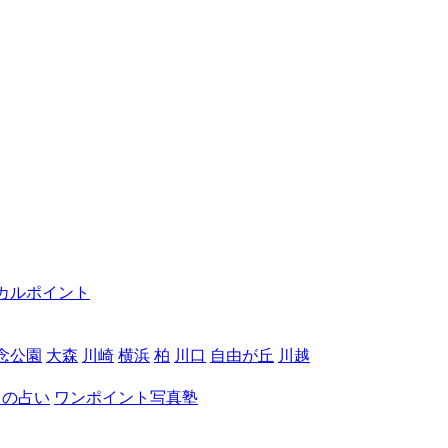
カルポイント
念公園
大森
川崎
横浜
柏
川口
自由が丘
川越
月の占い
ワンポイント写真塾