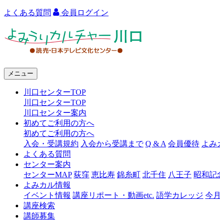
よくある質問
会員ログイン
よ
み
う
メニュー
り
川口センターTOP
カ
川口センターTOP
ル
川口センター案内
初めてご利用の方へ
チ
初めてご利用の方へ
ャ
入会・受講規約
入会から受講まで
Q & A
会員優待
よみ
よくある質問
ー
センター案内
センターMAP
荻窪
恵比寿
錦糸町
北千住
八王子
昭和記
川
よみカル情報
口
イベント情報
講座リポート・動画etc.
語学カレッジ
今
講座検索
講師募集