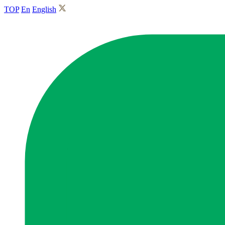
TOP
En
English