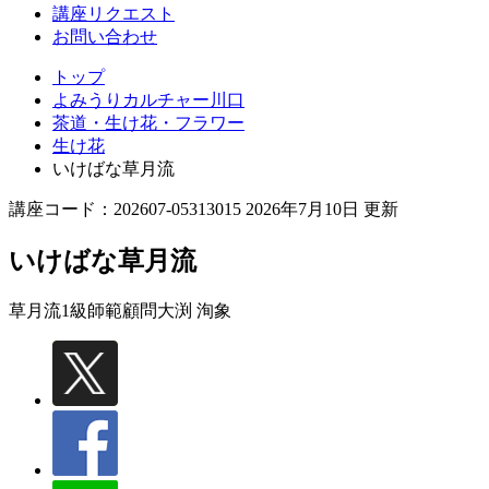
講座リクエスト
お問い合わせ
トップ
よみうりカルチャー川口
茶道・生け花・フラワー
生け花
いけばな草月流
講座コード：202607-05313015 2026年7月10日 更新
いけばな草月流
草月流1級師範顧問
大渕 洵象