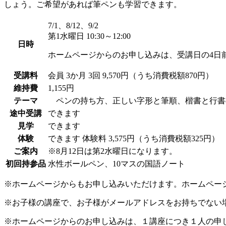
しょう。ご希望があれば筆ペンも学習できます。
7/1、8/12、9/2
第1水曜日 10:30～12:00
日時
ホームページからのお申し込みは、受講日の4日
受講料
会員
3か月 3回 9,570円（うち消費税額870円）
維持費
1,155円
テーマ
ペンの持ち方、正しい字形と筆順、楷書と行書
途中受講
できます
見学
できます
体験
できます
体験料
3,575円（うち消費税額325円）
ご案内
※8月12日は第2水曜日になります。
初回持参品
水性ボールペン、10マスの国語ノート
※ホームページからもお申し込みいただけます。ホームペー
※お子様の講座で、お子様がメールアドレスをお持ちでない
※ホームページからのお申し込みは、１講座につき１人の申