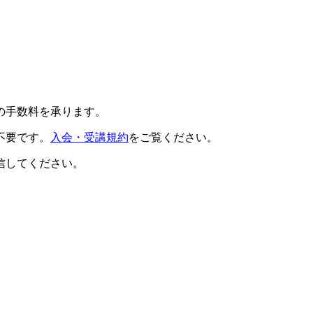
の手数料を承ります。
不要です。
入会・受講規約
をご覧ください。
信してください。