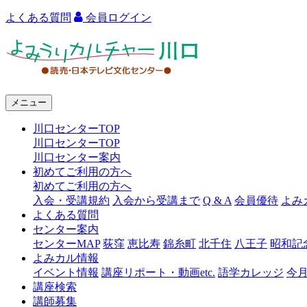
よくある質問
会員ログイン
よ
み
う
メニュー
り
川口センターTOP
カ
川口センターTOP
ル
川口センター案内
初めてご利用の方へ
チ
初めてご利用の方へ
ャ
入会・受講規約
入会から受講まで
Q & A
会員優待
よみ
よくある質問
ー
センター案内
センターMAP
荻窪
恵比寿
錦糸町
北千住
八王子
昭和記
川
よみカル情報
口
イベント情報
講座リポート・動画etc.
語学カレッジ
今
講座検索
講師募集