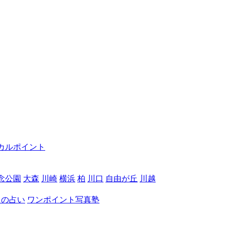
カルポイント
念公園
大森
川崎
横浜
柏
川口
自由が丘
川越
月の占い
ワンポイント写真塾