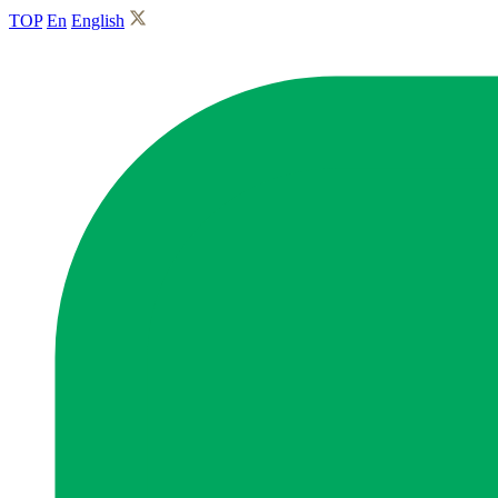
TOP
En
English