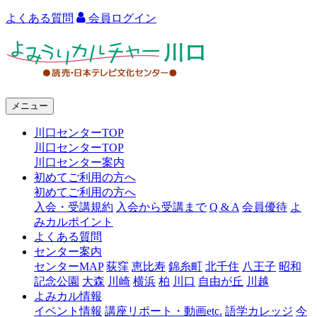
よくある質問
会員ログイン
よ
み
う
メニュー
り
川口センターTOP
カ
川口センターTOP
ル
川口センター案内
初めてご利用の方へ
チ
初めてご利用の方へ
ャ
入会・受講規約
入会から受講まで
Q & A
会員優待
よ
みカルポイント
ー
よくある質問
センター案内
川
センターMAP
荻窪
恵比寿
錦糸町
北千住
八王子
昭和
口
記念公園
大森
川崎
横浜
柏
川口
自由が丘
川越
よみカル情報
イベント情報
講座リポート・動画etc.
語学カレッジ
今