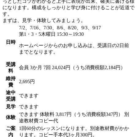
っとしたコツがわかると上手に表現が出来、確実に書ける様
になります。構成をしっかりと学び身に付けることが近道で
す。
まずは、見学・体験してみましょう。
7/2、7/16、7/30、8/6、8/20、9/3、9/17
第1・3・5木曜日 15:30～19:30
日時
ホームページからのお申し込みは、受講日の2日前
までとなります。
受講
会員
3か月 7回 24,024円（うち消費税額2,184円）
料
維持
2,695円
費
途中
できます
受講
見学
できます
できます
体験料
3,817円（うち消費税額347円）
別
体験
途教材費コピー代
ご案
1回60分のレッスンになります。別途教材費がかか
内
ります。コピー手本代3ヶ月300円。