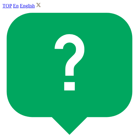
TOP
En
English