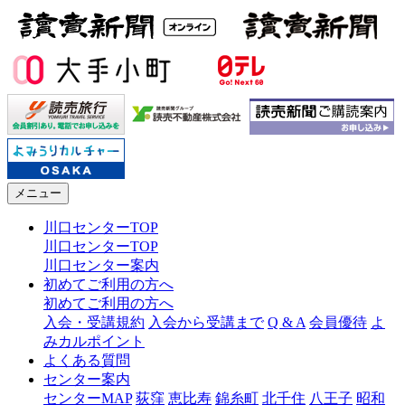
メニュー
川口センターTOP
川口センターTOP
川口センター案内
初めてご利用の方へ
初めてご利用の方へ
入会・受講規約
入会から受講まで
Q & A
会員優待
よ
みカルポイント
よくある質問
センター案内
センターMAP
荻窪
恵比寿
錦糸町
北千住
八王子
昭和