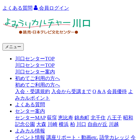
よくある質問
会員ログイン
よ
み
う
メニュー
り
川口センターTOP
カ
川口センターTOP
ル
川口センター案内
初めてご利用の方へ
チ
初めてご利用の方へ
ャ
入会・受講規約
入会から受講まで
Q & A
会員優待
よ
みカルポイント
ー
よくある質問
センター案内
川
センターMAP
荻窪
恵比寿
錦糸町
北千住
八王子
昭和
口
記念公園
大森
川崎
横浜
柏
川口
自由が丘
川越
よみカル情報
イベント情報
講座リポート・動画etc.
語学カレッジ
今