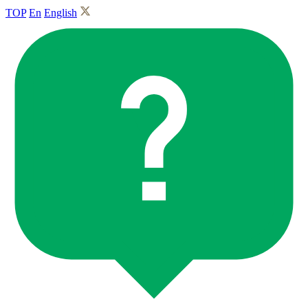
TOP
En
English