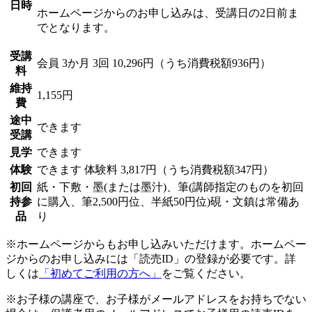
日時
ホームページからのお申し込みは、受講日の2日前ま
でとなります。
受講
会員
3か月 3回 10,296円（うち消費税額936円）
料
維持
1,155円
費
途中
できます
受講
見学
できます
体験
できます
体験料
3,817円（うち消費税額347円）
初回
紙・下敷・墨(または墨汁)、筆(講師指定のものを初回
持参
に購入、筆2,500円位、半紙50円位)硯・文鎮は常備あ
品
り
※ホームページからもお申し込みいただけます。ホームペー
ジからのお申し込みには「読売ID」の登録が必要です。詳
しくは
「初めてご利用の方へ」
をご覧ください。
※お子様の講座で、お子様がメールアドレスをお持ちでない