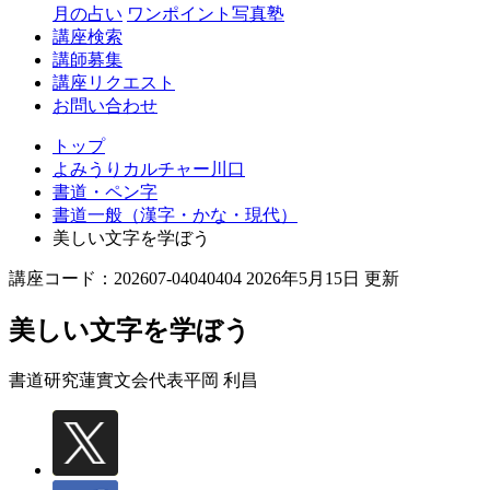
月の占い
ワンポイント写真塾
講座検索
講師募集
講座リクエスト
お問い合わせ
トップ
よみうりカルチャー川口
書道・ペン字
書道一般（漢字・かな・現代）
美しい文字を学ぼう
講座コード：202607-04040404 2026年5月15日 更新
美しい文字を学ぼう
書道研究蓮實文会代表
平岡 利昌