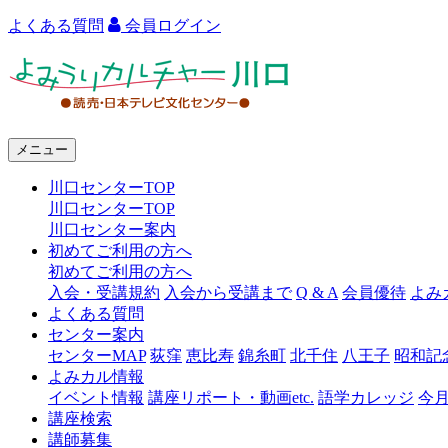
よくある質問
会員ログイン
よ
み
う
メニュー
り
川口センターTOP
カ
川口センターTOP
ル
川口センター案内
初めてご利用の方へ
チ
初めてご利用の方へ
ャ
入会・受講規約
入会から受講まで
Q & A
会員優待
よみ
よくある質問
ー
センター案内
センターMAP
荻窪
恵比寿
錦糸町
北千住
八王子
昭和記
川
よみカル情報
口
イベント情報
講座リポート・動画etc.
語学カレッジ
今
講座検索
講師募集