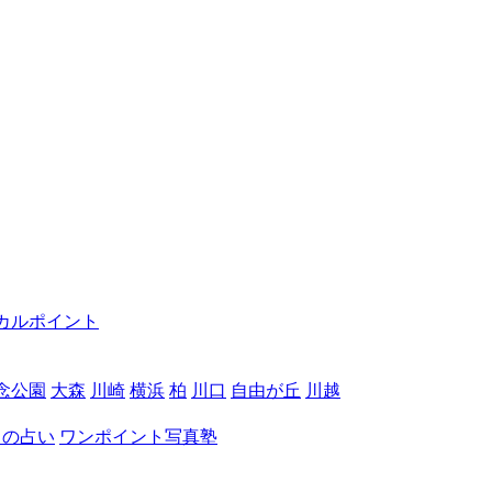
カルポイント
念公園
大森
川崎
横浜
柏
川口
自由が丘
川越
月の占い
ワンポイント写真塾