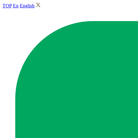
TOP
En
English