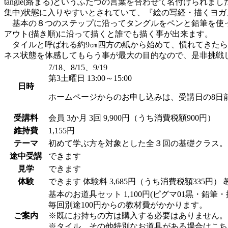
tangle(絡まる)というふたつの言葉を合わせて名付けら
集中)状態に入りやすいとされていて、『絵の写経・描くヨ
基本の８つのステップに沿ってタングルをペンと鉛筆を使っ
アウト(描き順)に沿って描くと誰でも描く事が出来ます。
タイルと呼ばれる約9㎝四方の紙から始めて、慣れてきたら
ネス状態を体感してもらう事が最大の目的なので、是非挑戦
7/18、8/15、9/19
第3土曜日 13:00～15:00
日時
ホームページからのお申し込みは、受講日の8日
受講料
会員
3か月 3回 9,900円（うち消費税額900円）
維持費
1,155円
テーマ
初めて学ぶ方を対象とした全３回の基礎クラス。
途中受講
できます
見学
できます
体験
できます
体験料
3,685円（うち消費税額335円）
基本のお道具セット 1,100円(ピグマ01黒・
毎回別途100円からの教材費がかかります。
ご案内
※既にお持ちの方は購入する必要はありません。
※タイル、その他特別なお道具がある場合はこち