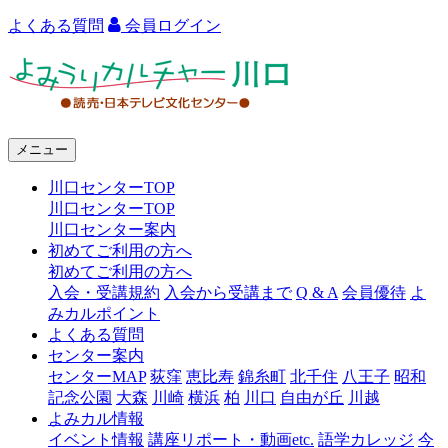
よくある質問
会員ログイン
よ
み
う
メニュー
り
川口センターTOP
カ
川口センターTOP
ル
川口センター案内
初めてご利用の方へ
チ
初めてご利用の方へ
ャ
入会・受講規約
入会から受講まで
Q & A
会員優待
よ
みカルポイント
ー
よくある質問
センター案内
川
センターMAP
荻窪
恵比寿
錦糸町
北千住
八王子
昭和
口
記念公園
大森
川崎
横浜
柏
川口
自由が丘
川越
よみカル情報
イベント情報
講座リポート・動画etc.
語学カレッジ
今