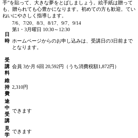
手”を貼って、大きな夢をとばしましょう。絵手紙は贈って
も、贈られても心豊かになります。初めての方も歓迎。てい
ねいにやさしく指導します。
7/6、7/20、8/3、8/17、9/7、9/14
第1・3月曜日 10:30～12:30
日
時
ホームページからのお申し込みは、受講日の3日前まで
となります。
受
講
会員
3か月 6回 20,592円（うち消費税額1,872円）
料
維
持
2,310円
費
途
中
できます
受
講
見
できます
学