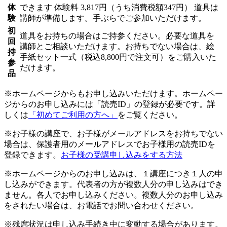
体
できます
体験料
3,817円（うち消費税額347円）
道具は
験
講師が準備します。手ぶらでご参加いただけます。
初
道具をお持ちの場合はご持参ください。必要な道具を
回
講師とご相談いただけます。お持ちでない場合は、絵
持
手紙セット一式（税込8,800円で注文可）をご購入いた
参
だけます。
品
※ホームページからもお申し込みいただけます。ホームペー
ジからのお申し込みには「読売ID」の登録が必要です。詳
しくは
「初めてご利用の方へ」
をご覧ください。
※お子様の講座で、お子様がメールアドレスをお持ちでない
場合は、保護者用のメールアドレスでお子様用の読売IDを
登録できます。
お子様の受講申し込みをする方法
※ホームページからのお申し込みは、１講座につき１人の申
し込みができます。代表者の方が複数人分の申し込みはでき
ません。各人でお申し込みください。複数人分のお申し込み
をされたい場合は、お電話でお問い合わせください。
※残席状況は申し込み手続き中に変動する場合があります。