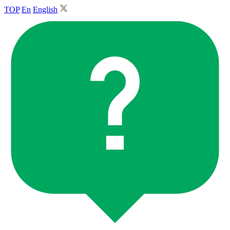
TOP
En
English