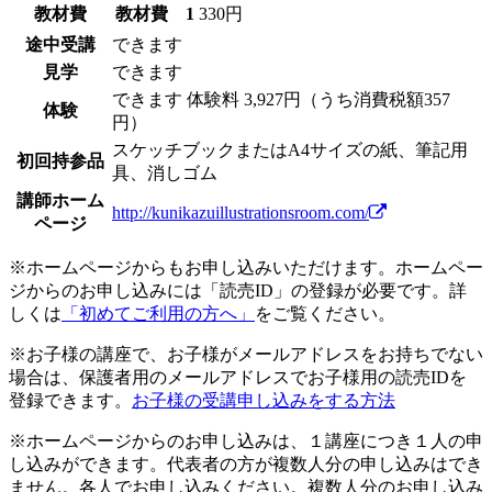
教材費
教材費 1
330円
途中受講
できます
見学
できます
できます
体験料
3,927円（うち消費税額357
体験
円）
スケッチブックまたはA4サイズの紙、筆記用
初回持参品
具、消しゴム
講師ホーム
http://kunikazuillustrationsroom.com/
ページ
※ホームページからもお申し込みいただけます。ホームペー
ジからのお申し込みには「読売ID」の登録が必要です。詳
しくは
「初めてご利用の方へ」
をご覧ください。
※お子様の講座で、お子様がメールアドレスをお持ちでない
場合は、保護者用のメールアドレスでお子様用の読売IDを
登録できます。
お子様の受講申し込みをする方法
※ホームページからのお申し込みは、１講座につき１人の申
し込みができます。代表者の方が複数人分の申し込みはでき
ません。各人でお申し込みください。複数人分のお申し込み