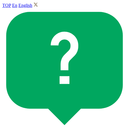
TOP
En
English