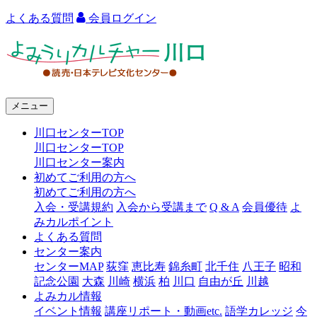
よくある質問
会員ログイン
よ
み
う
メニュー
り
川口センターTOP
カ
川口センターTOP
ル
川口センター案内
初めてご利用の方へ
チ
初めてご利用の方へ
ャ
入会・受講規約
入会から受講まで
Q & A
会員優待
よ
みカルポイント
ー
よくある質問
センター案内
川
センターMAP
荻窪
恵比寿
錦糸町
北千住
八王子
昭和
口
記念公園
大森
川崎
横浜
柏
川口
自由が丘
川越
よみカル情報
イベント情報
講座リポート・動画etc.
語学カレッジ
今