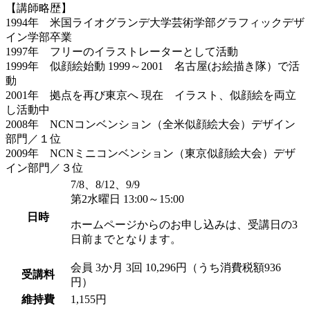
【講師略歴】
1994年 米国ライオグランデ大学芸術学部グラフィックデザ
イン学部卒業
1997年 フリーのイラストレーターとして活動
1999年 似顔絵始動 1999～2001 名古屋(お絵描き隊）で活
動
2001年 拠点を再び東京へ 現在 イラスト、似顔絵を両立
し活動中
2008年 NCNコンベンション（全米似顔絵大会）デザイン
部門／１位
2009年 NCNミニコンベンション（東京似顔絵大会）デザ
イン部門／３位
7/8、8/12、9/9
第2水曜日 13:00～15:00
日時
ホームページからのお申し込みは、受講日の3
日前までとなります。
会員
3か月 3回 10,296円（うち消費税額936
受講料
円）
維持費
1,155円