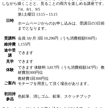
しながら描くことと、見ることの両方を楽しめる講座です。
7/4、8/1、9/5
第1土曜日 13:15～15:15
日時
ホームページからのお申し込みは、受講日の3日前
までとなります。
受講料
会員
3か月 3回 10,296円（うち消費税額936円）
維持費
1,155円
途中受
できます
講
見学
できます
できます
体験料
3,817円（うち消費税額347円）
教
体験
材費別300円位
教材費1回300円位
ご案内
モチーフを用意して頂く場合があります。
初回持
色鉛筆、消しゴム、鉛筆、スケッチブック
参品