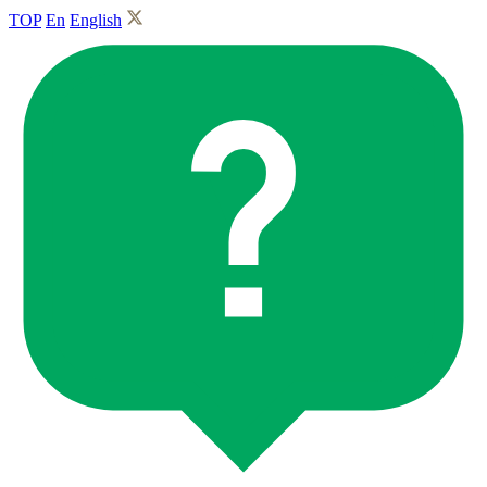
TOP
En
English