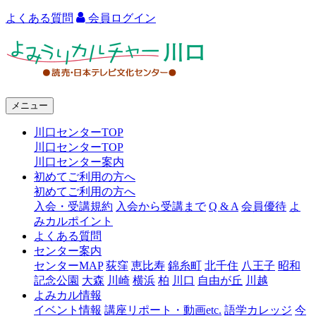
よくある質問
会員ログイン
よ
み
う
メニュー
り
川口センターTOP
カ
川口センターTOP
ル
川口センター案内
初めてご利用の方へ
チ
初めてご利用の方へ
ャ
入会・受講規約
入会から受講まで
Q & A
会員優待
よ
みカルポイント
ー
よくある質問
センター案内
川
センターMAP
荻窪
恵比寿
錦糸町
北千住
八王子
昭和
口
記念公園
大森
川崎
横浜
柏
川口
自由が丘
川越
よみカル情報
イベント情報
講座リポート・動画etc.
語学カレッジ
今