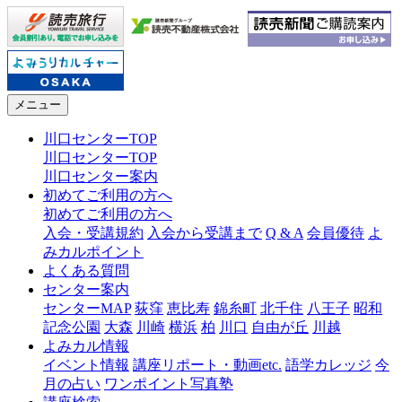
メニュー
川口センターTOP
川口センターTOP
川口センター案内
初めてご利用の方へ
初めてご利用の方へ
入会・受講規約
入会から受講まで
Q & A
会員優待
よ
みカルポイント
よくある質問
センター案内
センターMAP
荻窪
恵比寿
錦糸町
北千住
八王子
昭和
記念公園
大森
川崎
横浜
柏
川口
自由が丘
川越
よみカル情報
イベント情報
講座リポート・動画etc.
語学カレッジ
今
月の占い
ワンポイント写真塾