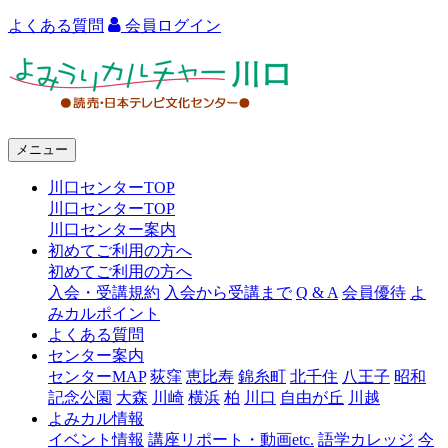
よくある質問
会員ログイン
よ
み
う
メニュー
り
川口センターTOP
カ
川口センターTOP
ル
川口センター案内
初めてご利用の方へ
チ
初めてご利用の方へ
ャ
入会・受講規約
入会から受講まで
Q & A
会員優待
よ
みカルポイント
ー
よくある質問
センター案内
川
センターMAP
荻窪
恵比寿
錦糸町
北千住
八王子
昭和
口
記念公園
大森
川崎
横浜
柏
川口
自由が丘
川越
よみカル情報
イベント情報
講座リポート・動画etc.
語学カレッジ
今