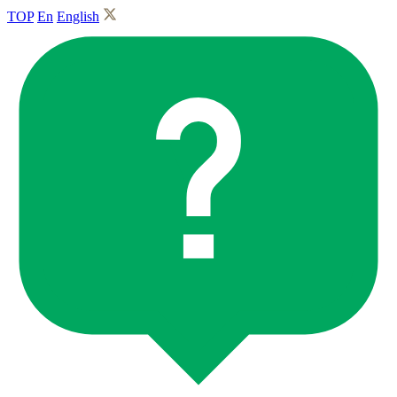
TOP
En
English