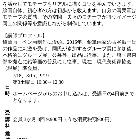
を活かしてモチーフをリアルに描くコツを学んでいきます。
絵画自体、初心者の方は初歩から教えます。自分の写実画は
モチーフの質感、その空間、夫々のモチーフが持つイメージ
同士の関係等を意識しながら制作しています。
【講師プロフィル】
鉛筆画・ペン画制作に没頭。2016年、鉛筆画家の古谷振一氏
の作品に刺激を受け、同氏が参加するグループ展に参加後、
本格的にグループ展、公募等、出品に従事。また、埼玉県東
部を拠点に鉛筆画の普及にも従事。現在、現代美術家協会
（現展）準会員。
7/18、8/15、9/19
第3土曜日 10:30～12:30
日
時
ホームページからのお申し込みは、受講日の4日前まで
となります。
受
講
会員
3か月 3回 9,900円（うち消費税額900円）
料
維