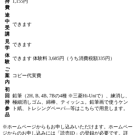
持
1,155円
費
途
中
できます
受
講
見
できます
学
体
できます
体験料
3,685円（うち消費税額335円）
験
ご
案
コピー代実費
内
初
回
鉛筆（2H, B, 4B, 7Bの4種 ※三菱Hi-Uniで）、練消し、
持
極細消しゴム、綿棒、ティッシュ。鉛筆画で使うケン
参
ト紙、トレシングペーパ―等はこちらで用意します。
品
※ホームページからもお申し込みいただけます。ホームペー
ジからのお申し込みには「読売ID」の登録が必要です。詳