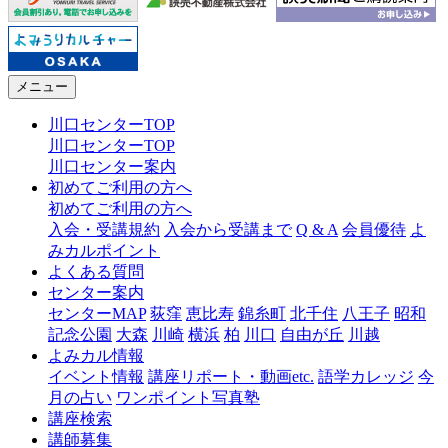
メニュー
川口センターTOP
川口センターTOP
川口センター案内
初めてご利用の方へ
初めてご利用の方へ
入会・受講規約
入会から受講まで
Q & A
会員優待
よ
みカルポイント
よくある質問
センター案内
センターMAP
荻窪
恵比寿
錦糸町
北千住
八王子
昭和
記念公園
大森
川崎
横浜
柏
川口
自由が丘
川越
よみカル情報
イベント情報
講座リポート・動画etc.
語学カレッジ
今
月の占い
ワンポイント写真塾
講座検索
講師募集