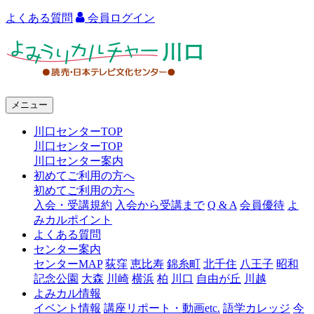
よくある質問
会員ログイン
よ
み
う
メニュー
り
川口センターTOP
カ
川口センターTOP
ル
川口センター案内
初めてご利用の方へ
チ
初めてご利用の方へ
ャ
入会・受講規約
入会から受講まで
Q & A
会員優待
よ
みカルポイント
ー
よくある質問
センター案内
川
センターMAP
荻窪
恵比寿
錦糸町
北千住
八王子
昭和
口
記念公園
大森
川崎
横浜
柏
川口
自由が丘
川越
よみカル情報
イベント情報
講座リポート・動画etc.
語学カレッジ
今