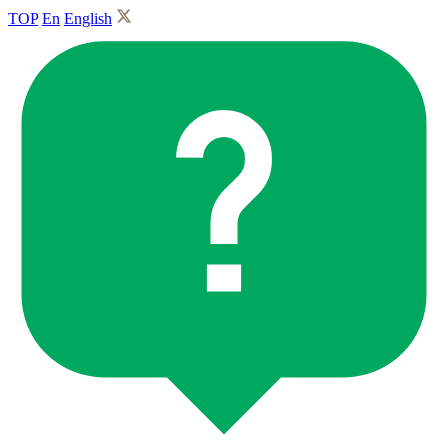
TOP
En
English