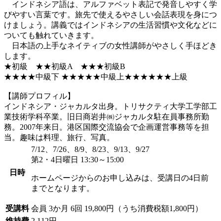
インドネシア語は、アルファベット表記で発音しやすく学
びやすい言葉です。旅先で使えるやさしい会話表現を身につ
けましょう。講義ではインドネシアの生活習慣や文化などに
ついても触れていきます。
日本語の上手なネイティブの女性講師がやさしく手ほどき
します。
★初級 ★★初級A ★★★初級B
★★★★中級下 ★★★★★中級上★★★★★★上級
【講師プロフィル】
インドネシア・ジャカルタ出身。トリサクティ大学工学部工
業技術学科卒業。旧日商岩井㈱ジャカルタ駐在員事務所勤
務。2007年来日。港区国際交流協会で企画運営事務等を担
当。趣味は料理、旅行、写真。
7/12、7/26、8/9、8/23、9/13、9/27
第2・4日曜日 13:30～15:00
日時
ホームページからのお申し込みは、受講日の4日前
までとなります。
受講料
会員
3か月 6回 19,800円（うち消費税額1,800円）
維持費
2,112円