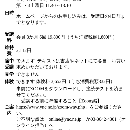
第1・3土曜日 11:40～13:10
日時
ホームページからのお申し込みは、受講日の4日前ま
でとなります。
受講
会員
3か月 6回 19,800円（うち消費税額1,800円）
料
維持
2,112円
費
途中
できます
テキストは書店やネットにて各自 お買い
受講
求めいただいております。
見学
できません
体験
できます
体験料
3,652円（うち消費税額332円）
事前にZOOMをダウンロードし、接続テストを済ま
せてください。
「受講する前に準備すること【Zoom編】
ご案
https://www.ync.ne.jp/zoom-way.php」をご参照くださ
内
い。
ご不明な点は online@ync.ne.jp か03-3642-4301（オ
ンライン担当）へ