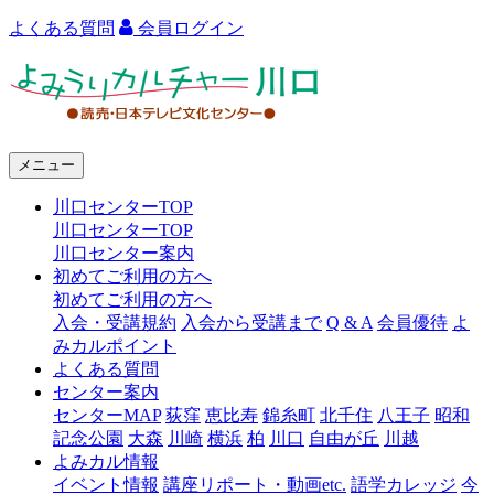
よくある質問
会員ログイン
よ
み
う
メニュー
り
川口センターTOP
カ
川口センターTOP
ル
川口センター案内
初めてご利用の方へ
チ
初めてご利用の方へ
ャ
入会・受講規約
入会から受講まで
Q & A
会員優待
よ
みカルポイント
ー
よくある質問
センター案内
川
センターMAP
荻窪
恵比寿
錦糸町
北千住
八王子
昭和
口
記念公園
大森
川崎
横浜
柏
川口
自由が丘
川越
よみカル情報
イベント情報
講座リポート・動画etc.
語学カレッジ
今