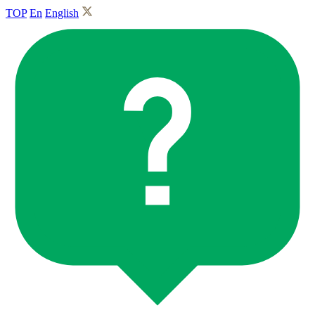
TOP
En
English