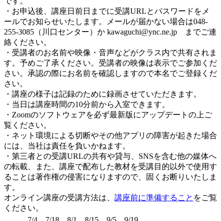
です。
・お申込後、講座日前日までに受講URLとパスワードをメ
ールでお知らせいたします。メールが届かない場合は048-
255-3085（川口センター）か kawaguchi@ync.ne.jp までご連
絡ください。
・受講者のお名前や映像・音声などがクラス内で共有されま
す。予めご了承ください。受講者の映像は表示でご参加くだ
さい。承認の際にお名前を確認しますので本名でご登録くだ
さい。
・講座の様子は記録のために録画させていただきます。
・当日は講座時間の10分前から入室できます。
・Zoomのソフトウェアを必ず最新版にアップデートの上ご
覧ください。
・ネット環境による切断やその他アプリの障害が起きた場合
には、当社は責任を負いかねます。
・第三者との受講URLの共有や貸与、SNSを含む他の媒体へ
の転載、また、講座で配布した教材を受講目的以外で使用す
ることは著作権の侵害になりますので、固くお断りいたしま
す。
オンライン講座の受講方法は、
講座前に準備すること
をご覧
ください。
7/4、7/18、8/1、8/15、9/5、9/19