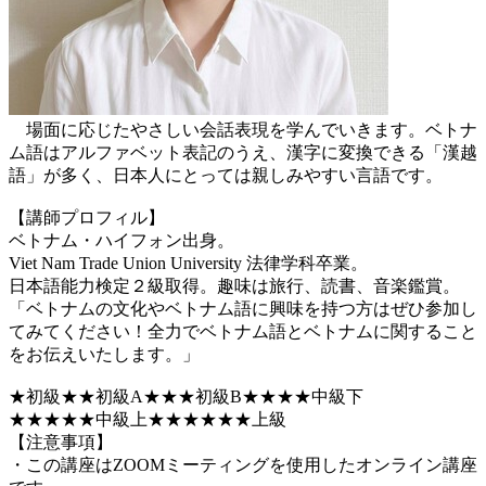
場面に応じたやさしい会話表現を学んでいきます。ベトナ
ム語はアルファベット表記のうえ、漢字に変換できる「漢越
語」が多く、日本人にとっては親しみやすい言語です。
【講師プロフィル】
ベトナム・ハイフォン出身。
Viet Nam Trade Union University 法律学科卒業。
日本語能力検定２級取得。趣味は旅行、読書、音楽鑑賞。
「ベトナムの文化やベトナム語に興味を持つ方はぜひ参加し
てみてください！全力でベトナム語とベトナムに関すること
をお伝えいたします。」
★初級★★初級A★★★初級B★★★★中級下
★★★★★中級上★★★★★★上級
【注意事項】
・この講座はZOOMミーティングを使用したオンライン講座