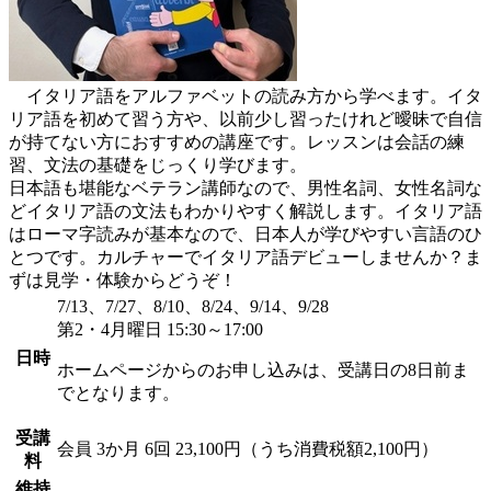
イタリア語をアルファベットの読み方から学べます。イタ
リア語を初めて習う方や、以前少し習ったけれど曖昧で自信
が持てない方におすすめの講座です。レッスンは会話の練
習、文法の基礎をじっくり学びます。
日本語も堪能なベテラン講師なので、男性名詞、女性名詞な
どイタリア語の文法もわかりやすく解説します。イタリア語
はローマ字読みが基本なので、日本人が学びやすい言語のひ
とつです。カルチャーでイタリア語デビューしませんか？ま
ずは見学・体験からどうぞ！
7/13、7/27、8/10、8/24、9/14、9/28
第2・4月曜日 15:30～17:00
日時
ホームページからのお申し込みは、受講日の8日前ま
でとなります。
受講
会員
3か月 6回 23,100円（うち消費税額2,100円）
料
維持