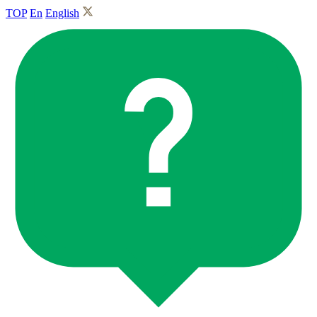
TOP
En
English