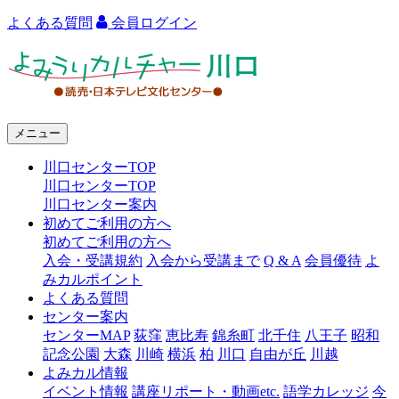
よくある質問
会員ログイン
よ
み
う
メニュー
り
川口センターTOP
カ
川口センターTOP
ル
川口センター案内
初めてご利用の方へ
チ
初めてご利用の方へ
ャ
入会・受講規約
入会から受講まで
Q & A
会員優待
よ
みカルポイント
ー
よくある質問
センター案内
川
センターMAP
荻窪
恵比寿
錦糸町
北千住
八王子
昭和
口
記念公園
大森
川崎
横浜
柏
川口
自由が丘
川越
よみカル情報
イベント情報
講座リポート・動画etc.
語学カレッジ
今