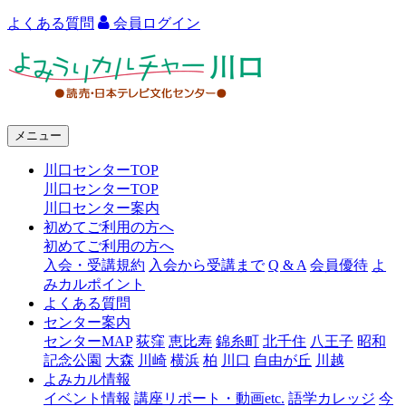
よくある質問
会員ログイン
よ
み
う
メニュー
り
川口センターTOP
カ
川口センターTOP
ル
川口センター案内
初めてご利用の方へ
チ
初めてご利用の方へ
ャ
入会・受講規約
入会から受講まで
Q & A
会員優待
よ
みカルポイント
ー
よくある質問
センター案内
川
センターMAP
荻窪
恵比寿
錦糸町
北千住
八王子
昭和
口
記念公園
大森
川崎
横浜
柏
川口
自由が丘
川越
よみカル情報
イベント情報
講座リポート・動画etc.
語学カレッジ
今