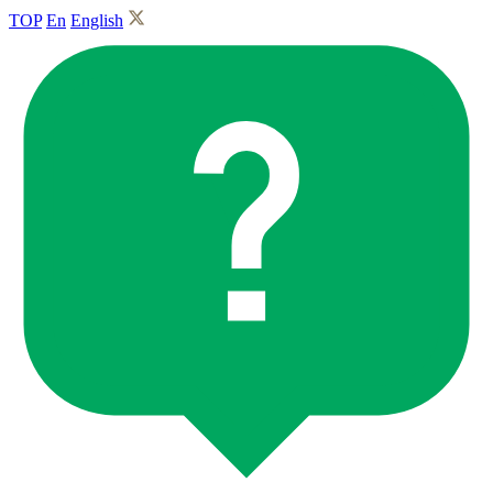
TOP
En
English