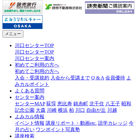
メニュー
川口センターTOP
川口センターTOP
川口センター案内
初めてご利用の方へ
初めてご利用の方へ
入会・受講規約
入会から受講まで
Q & A
会員優待
よ
みカルポイント
よくある質問
センター案内
センターMAP
荻窪
恵比寿
錦糸町
北千住
八王子
昭和
記念公園
大森
川崎
横浜
柏
川口
自由が丘
川越
よみカル情報
イベント情報
講座リポート・動画etc.
語学カレッジ
今
月の占い
ワンポイント写真塾
講座検索