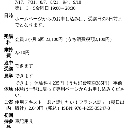
7/17、7/31、8/7、8/21、9/4、9/18
第1・3・5金曜日 19:00～20:30
日時
ホームページからのお申し込みは、受講日の8日前ま
でとなります。
受講
会員
3か月 6回 23,100円（うち消費税額2,100円）
料
維持
2,310円
費
途中
できます
受講
見学
できます
できます
体験料
4,235円（うち消費税額385円）
事前
体験
体験は一覧に戻って専用ページからお申し込みくださ
い。
ご案
使用テキスト「君と話したい！フランス語」（朝日出
内
版社）2,640円（税込）ISBN: 978-4-255-35247-3
初回
持参
筆記用具
品