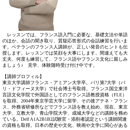
レッスンでは、フランス語入門に必要な、基礎文法や単語
のほか、会話の聞き取り、質疑応答形式の会話練習を行いま
す。ベテランのフランス人講師が、正しい発音のヒントも伝
授します。レッスンでは笑顔を大事にします。間違えても大
丈夫、何度も練習して、フランス語やフランス文化に親しみ
ましょう♪ 見学、体験随時受け付け中です。
【講師プロフィル】
東京大学講師フランス・アミアン大学卒。パリ第7大学（パ
リ・ドフィーヌ大学）で社会博士号取得。フランス国立東洋
言語文化学院で外国語としてのフランス語教授資格（FLE）
を取得。2004年東京学芸大学に留学、その後アテネ・フラン
ス、外務省研修所などでフランス語を教え始め、現在、東京
大学、立教大学、青山学院大学、成城大学などの講師を務め
ている。Delf A1A2B1B2試験官・添削者認定という講師関連
の資格も取得。日本の歴史や文化、映画や文学に関心がある