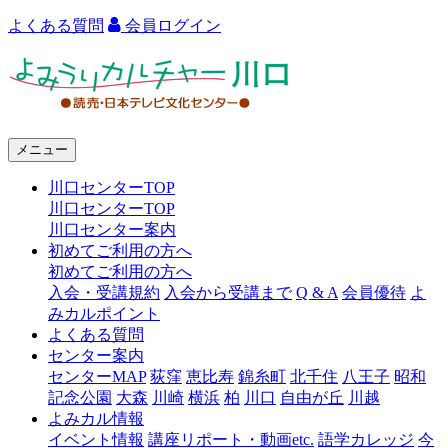
よくある質問
会員ログイン
よ
み
う
メニュー
り
川口センターTOP
カ
川口センターTOP
ル
川口センター案内
初めてご利用の方へ
チ
初めてご利用の方へ
ャ
入会・受講規約
入会から受講まで
Q & A
会員優待
よ
みカルポイント
ー
よくある質問
センター案内
川
センターMAP
荻窪
恵比寿
錦糸町
北千住
八王子
昭和
口
記念公園
大森
川崎
横浜
柏
川口
自由が丘
川越
よみカル情報
イベント情報
講座リポート・動画etc.
語学カレッジ
今