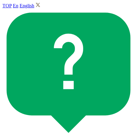
TOP
En
English