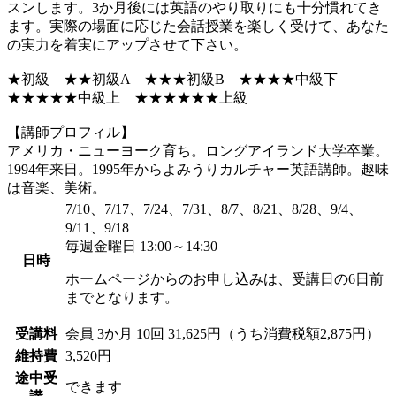
スンします。3か月後には英語のやり取りにも十分慣れてき
ます。実際の場面に応じた会話授業を楽しく受けて、あなた
の実力を着実にアップさせて下さい。
★初級 ★★初級A ★★★初級B ★★★★中級下
★★★★★中級上 ★★★★★★上級
【講師プロフィル】
アメリカ・ニューヨーク育ち。ロングアイランド大学卒業。
1994年来日。1995年からよみうりカルチャー英語講師。趣味
は音楽、美術。
7/10、7/17、7/24、7/31、8/7、8/21、8/28、9/4、
9/11、9/18
毎週金曜日 13:00～14:30
日時
ホームページからのお申し込みは、受講日の6日前
までとなります。
受講料
会員
3か月 10回 31,625円（うち消費税額2,875円）
維持費
3,520円
途中受
できます