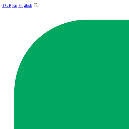
TOP
En
English