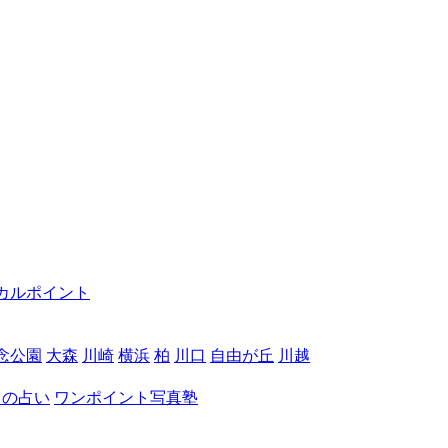
カルポイント
念公園
大森
川崎
横浜
柏
川口
自由が丘
川越
月の占い
ワンポイント写真塾