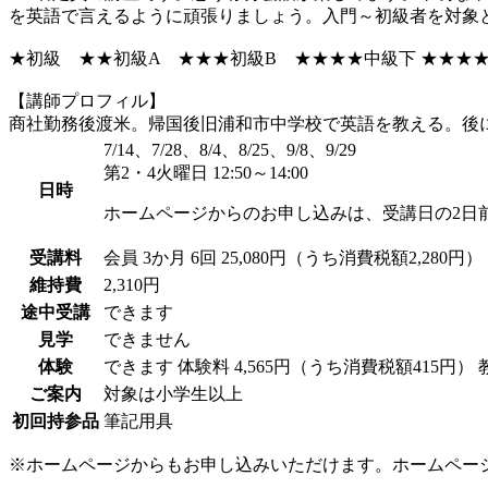
を英語で言えるように頑張りましょう。入門～初級者を対象
★初級 ★★初級A ★★★初級B ★★★★中級下 ★★★
【講師プロフィル】
商社勤務後渡米。帰国後旧浦和市中学校で英語を教える。後に
7/14、7/28、8/4、8/25、9/8、9/29
第2・4火曜日 12:50～14:00
日時
ホームページからのお申し込みは、受講日の2日
受講料
会員
3か月 6回 25,080円（うち消費税額2,280円）
維持費
2,310円
途中受講
できます
見学
できません
体験
できます
体験料
4,565円（うち消費税額415円）
ご案内
対象は小学生以上
初回持参品
筆記用具
※ホームページからもお申し込みいただけます。ホームペー