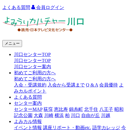
よくある質問
会員ログイン
よ
み
う
メニュー
り
川口センターTOP
カ
川口センターTOP
ル
川口センター案内
初めてご利用の方へ
チ
初めてご利用の方へ
ャ
入会・受講規約
入会から受講まで
Q & A
会員優待
よ
みカルポイント
ー
よくある質問
センター案内
川
センターMAP
荻窪
恵比寿
錦糸町
北千住
八王子
昭和
口
記念公園
大森
川崎
横浜
柏
川口
自由が丘
川越
よみカル情報
イベント情報
講座リポート・動画etc.
語学カレッジ
今