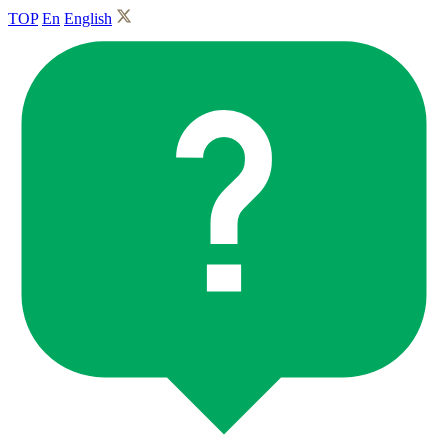
TOP
En
English