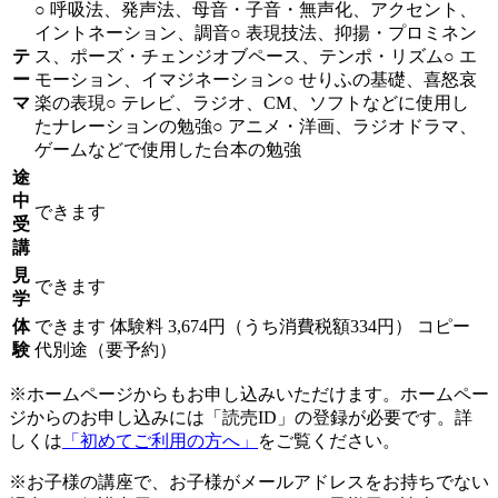
○ 呼吸法、発声法、母音・子音・無声化、アクセント、
イントネーション、調音○ 表現技法、抑揚・プロミネン
テ
ス、ポーズ・チェンジオブペース、テンポ・リズム○ エ
ー
モーション、イマジネーション○ せりふの基礎、喜怒哀
マ
楽の表現○ テレビ、ラジオ、CM、ソフトなどに使用し
たナレーションの勉強○ アニメ・洋画、ラジオドラマ、
ゲームなどで使用した台本の勉強
途
中
できます
受
講
見
できます
学
体
できます
体験料
3,674円（うち消費税額334円）
コピー
験
代別途（要予約）
※ホームページからもお申し込みいただけます。ホームペー
ジからのお申し込みには「読売ID」の登録が必要です。詳
しくは
「初めてご利用の方へ」
をご覧ください。
※お子様の講座で、お子様がメールアドレスをお持ちでない