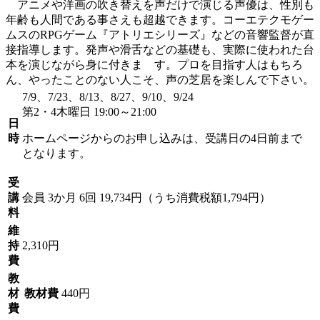
アニメや洋画の吹き替えを声だけで演じる声優は、性別も
年齢も人間である事さえも超越できます。コーエテクモゲー
ムスのRPGゲーム『アトリエシリーズ』などの音響監督が直
接指導します。発声や滑舌などの基礎も、実際に使われた台
本を演じながら身に付きま す。プロを目指す人はもちろ
ん、やったことのない人こそ、声の芝居を楽しんで下さい。
7/9、7/23、8/13、8/27、9/10、9/24
第2・4木曜日 19:00～21:00
日
時
ホームページからのお申し込みは、受講日の4日前まで
となります。
受
講
会員
3か月 6回 19,734円（うち消費税額1,794円）
料
維
持
2,310円
費
教
材
教材費
440円
費