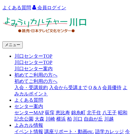
よくある質問
会員ログイン
よ
み
う
メニュー
り
川口センターTOP
カ
川口センターTOP
ル
川口センター案内
初めてご利用の方へ
チ
初めてご利用の方へ
ャ
入会・受講規約
入会から受講まで
Q & A
会員優待
よ
みカルポイント
ー
よくある質問
センター案内
川
センターMAP
荻窪
恵比寿
錦糸町
北千住
八王子
昭和
口
記念公園
大森
川崎
横浜
柏
川口
自由が丘
川越
よみカル情報
イベント情報
講座リポート・動画etc.
語学カレッジ
今