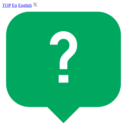
TOP
En
English