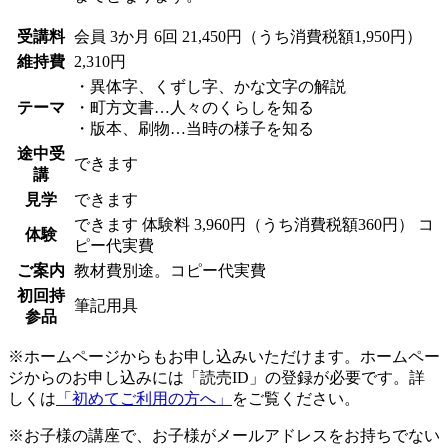
受講料
会員
3か月 6回 21,450円（うち消費税額1,950円）
維持費
2,310円
・異体字、くずし字、かな文字の解説
テーマ
・町方文書…人々のくらしを知る
・版本、刷物…当時の様子を知る
途中受
できます
講
見学
できます
できます
体験料
3,960円（うち消費税額360円）
コ
体験
ピー代実費
ご案内
教材費別途。コピー代実費
初回持
筆記用具
参品
※ホームページからもお申し込みいただけます。ホームペー
ジからのお申し込みには「読売ID」の登録が必要です。詳
しくは
「初めてご利用の方へ」
をご覧ください。
※お子様の講座で、お子様がメールアドレスをお持ちでない