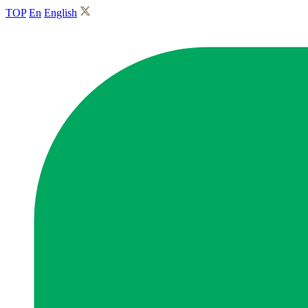
TOP
En
English