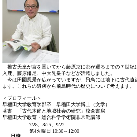
推古天皇が宮を置いてから藤原京に都が遷るまでの７世紀に
入鹿、藤原鎌足、中大兄皇子などが活躍しました。
今は田園風景が広がっていますが、飛鳥には地下に古代遺跡
ます。これらの遺跡から飛鳥時代の歴史について考えます。
＜プロフィール＞
早稲田大学教育学部卒 早稲田大学博士（文学）
著書 「古代木簡と地域社会の研究」校倉書房
早稲田大学教育・総合科学学術院非常勤講師
7/28、8/25、9/22
第4火曜日 10:30～12:00
日時