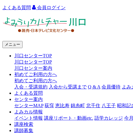
よくある質問
会員ログイン
よ
み
う
メニュー
り
川口センターTOP
カ
川口センターTOP
ル
川口センター案内
初めてご利用の方へ
チ
初めてご利用の方へ
ャ
入会・受講規約
入会から受講まで
Q & A
会員優待
よみ
よくある質問
ー
センター案内
センターMAP
荻窪
恵比寿
錦糸町
北千住
八王子
昭和記
川
よみカル情報
口
イベント情報
講座リポート・動画etc.
語学カレッジ
今
講座検索
講師募集