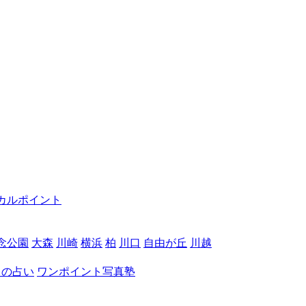
カルポイント
念公園
大森
川崎
横浜
柏
川口
自由が丘
川越
月の占い
ワンポイント写真塾