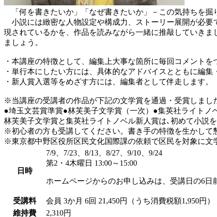
「何を書きたいか」「なぜ書きたいか」－この気持ちを掘
小説には緻密な人物設定や構成力、ストーリー展開が必要で
現されているかを、作品を読みながら一緒に推敲していきま
ましょう。
・本講座の特徴として、編集上大事な箇所に毎回コメントを
・単行本にしたい方には、具体的なアドバイスとともに編集
・新人賞入選等をめざす方には、編集者として伴走します。
※当講座の受講者の作品が下記の文学賞を通過・受賞しまし
●埼玉文芸賞準賞●林芙美子文学賞（一次）●集英社ライトノ
林芙美子文学賞と集英社ライトノベル新人賞は､初めて小説
※初心者の方も受講してください。書き手の特徴を生かして
※東京都中野区役所区民文化国際課の依頼で区民を対象に文学講
7/9、7/23、8/13、8/27、9/10、9/24
第2・4木曜日 13:00～15:00
日時
ホームページからのお申し込みは、受講日の6日
受講料
会員
3か月 6回 21,450円（うち消費税額1,950円）
維持費
2,310円