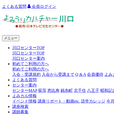
よくある質問
会員ログイン
よ
み
う
メニュー
り
川口センターTOP
カ
川口センターTOP
ル
川口センター案内
初めてご利用の方へ
チ
初めてご利用の方へ
ャ
入会・受講規約
入会から受講まで
Q & A
会員優待
よみ
よくある質問
ー
センター案内
センターMAP
荻窪
恵比寿
錦糸町
北千住
八王子
昭和記
川
よみカル情報
口
イベント情報
講座リポート・動画etc.
語学カレッジ
今
講座検索
講師募集