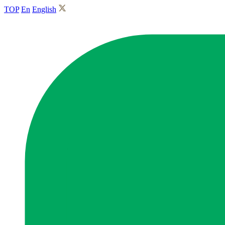
TOP
En
English