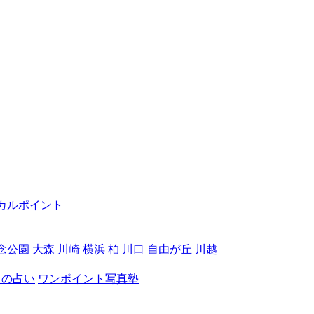
カルポイント
念公園
大森
川崎
横浜
柏
川口
自由が丘
川越
月の占い
ワンポイント写真塾