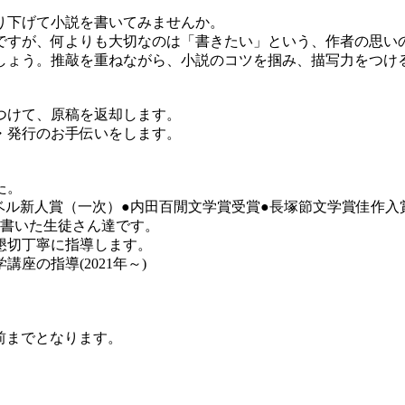
り下げて小説を書いてみませんか。
すが、何よりも大切なのは「書きたい」という、作者の思い
しょう。推敲を重ねながら、小説のコツを掴み、描写力をつけ
つけて、原稿を返却します。
・発行のお手伝いをします。
た。
ベル新人賞（一次）●内田百閒文学賞受賞●長塚節文学賞佳作入
を書いた生徒さん達です。
懇切丁寧に指導します。
座の指導(2021年～)
前までとなります。