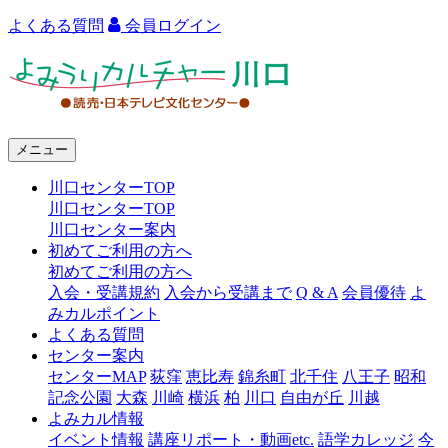
よくある質問
会員ログイン
よ
み
う
メニュー
り
川口センターTOP
カ
川口センターTOP
ル
川口センター案内
初めてご利用の方へ
チ
初めてご利用の方へ
ャ
入会・受講規約
入会から受講まで
Q & A
会員優待
よ
みカルポイント
ー
よくある質問
センター案内
川
センターMAP
荻窪
恵比寿
錦糸町
北千住
八王子
昭和
口
記念公園
大森
川崎
横浜
柏
川口
自由が丘
川越
よみカル情報
イベント情報
講座リポート・動画etc.
語学カレッジ
今