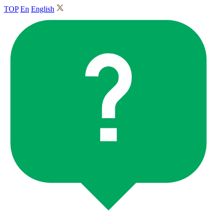
TOP
En
English