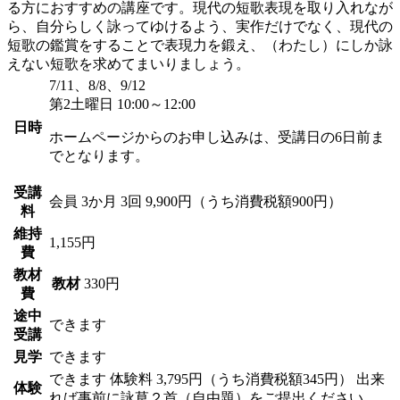
る方におすすめの講座です。現代の短歌表現を取り入れなが
ら、自分らしく詠ってゆけるよう、実作だけでなく、現代の
短歌の鑑賞をすることで表現力を鍛え、（わたし）にしか詠
えない短歌を求めてまいりましょう。
7/11、8/8、9/12
第2土曜日 10:00～12:00
日時
ホームページからのお申し込みは、受講日の6日前ま
でとなります。
受講
会員
3か月 3回 9,900円（うち消費税額900円）
料
維持
1,155円
費
教材
教材
330円
費
途中
できます
受講
見学
できます
できます
体験料
3,795円（うち消費税額345円）
出来
体験
れば事前に詠草２首（自由題）をご提出ください。