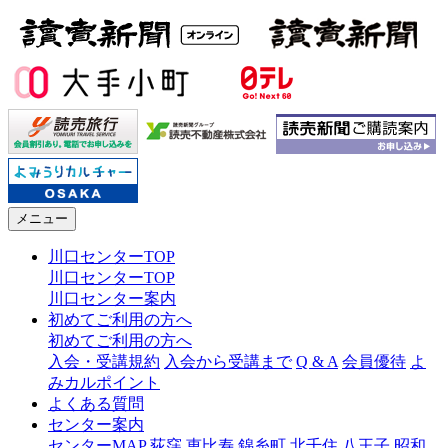
メニュー
川口センターTOP
川口センターTOP
川口センター案内
初めてご利用の方へ
初めてご利用の方へ
入会・受講規約
入会から受講まで
Q & A
会員優待
よ
みカルポイント
よくある質問
センター案内
センターMAP
荻窪
恵比寿
錦糸町
北千住
八王子
昭和