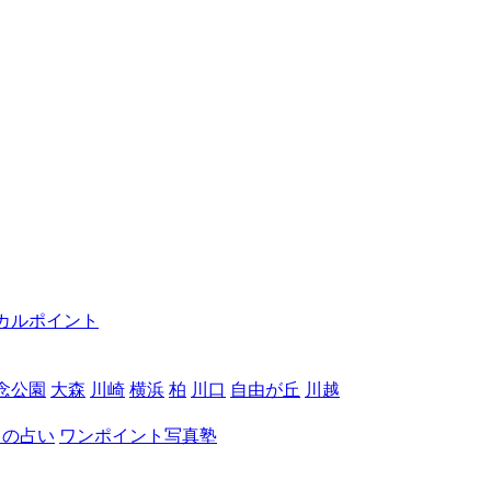
カルポイント
念公園
大森
川崎
横浜
柏
川口
自由が丘
川越
月の占い
ワンポイント写真塾