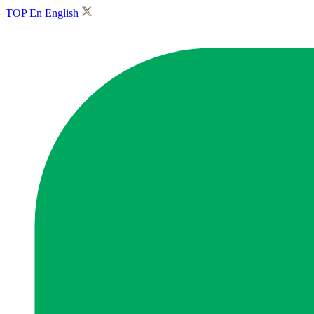
TOP
En
English