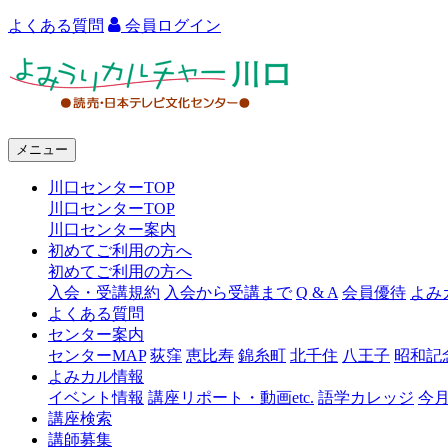
よくある質問
会員ログイン
よ
み
う
メニュー
り
川口センターTOP
カ
川口センターTOP
ル
川口センター案内
初めてご利用の方へ
チ
初めてご利用の方へ
ャ
入会・受講規約
入会から受講まで
Q & A
会員優待
よみ
よくある質問
ー
センター案内
センターMAP
荻窪
恵比寿
錦糸町
北千住
八王子
昭和記
川
よみカル情報
口
イベント情報
講座リポート・動画etc.
語学カレッジ
今
講座検索
講師募集