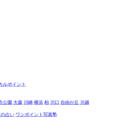
カルポイント
念公園
大森
川崎
横浜
柏
川口
自由が丘
川越
月の占い
ワンポイント写真塾