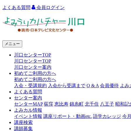
よくある質問
会員ログイン
よ
み
う
メニュー
り
川口センターTOP
カ
川口センターTOP
ル
川口センター案内
初めてご利用の方へ
チ
初めてご利用の方へ
ャ
入会・受講規約
入会から受講まで
Q & A
会員優待
よみ
よくある質問
ー
センター案内
センターMAP
荻窪
恵比寿
錦糸町
北千住
八王子
昭和記
川
よみカル情報
口
イベント情報
講座リポート・動画etc.
語学カレッジ
今
講座検索
講師募集