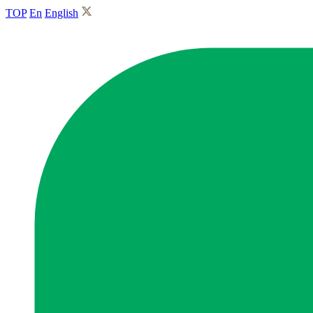
TOP
En
English