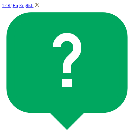
TOP
En
English