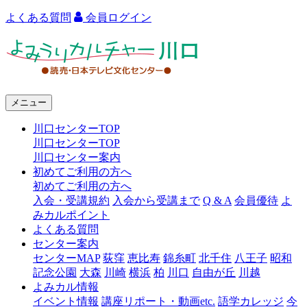
よくある質問
会員ログイン
よ
み
う
メニュー
り
川口センターTOP
カ
川口センターTOP
ル
川口センター案内
初めてご利用の方へ
チ
初めてご利用の方へ
ャ
入会・受講規約
入会から受講まで
Q & A
会員優待
よ
みカルポイント
ー
よくある質問
センター案内
川
センターMAP
荻窪
恵比寿
錦糸町
北千住
八王子
昭和
口
記念公園
大森
川崎
横浜
柏
川口
自由が丘
川越
よみカル情報
イベント情報
講座リポート・動画etc.
語学カレッジ
今