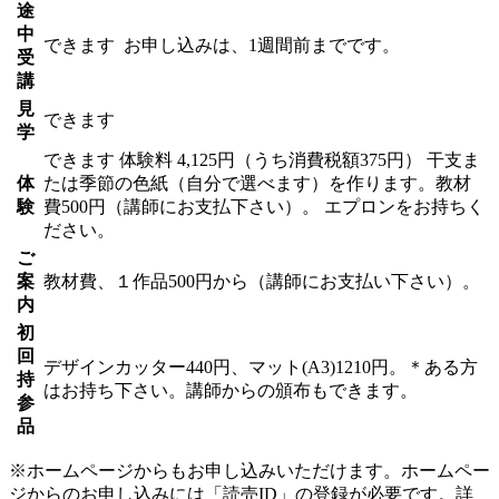
途
中
できます
お申し込みは、1週間前までです。
受
講
見
できます
学
できます
体験料
4,125円（うち消費税額375円）
干支ま
体
たは季節の色紙（自分で選べます）を作ります。教材
験
費500円（講師にお支払下さい）。 エプロンをお持ちく
ださい。
ご
案
教材費、１作品500円から（講師にお支払い下さい）。
内
初
回
デザインカッター440円、マット(A3)1210円。＊ある方
持
はお持ち下さい。講師からの頒布もできます。
参
品
※ホームページからもお申し込みいただけます。ホームペー
ジからのお申し込みには「読売ID」の登録が必要です。詳