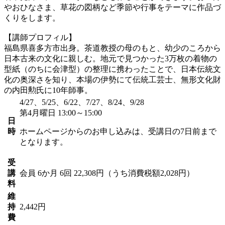
やおひなさま、草花の図柄など季節や行事をテーマに作品づ
くりをします。
【講師プロフィル】
福島県喜多方市出身。茶道教授の母のもと、幼少のころから
日本古来の文化に親しむ。地元で見つかった3万枚の着物の
型紙（のちに会津型）の整理に携わったことで、日本伝統文
化の奥深さを知り、本場の伊勢にて伝統工芸士、無形文化財
の内田勲氏に10年師事。
4/27、5/25、6/22、7/27、8/24、9/28
第4月曜日 13:00～15:00
日
時
ホームページからのお申し込みは、受講日の7日前まで
となります。
受
講
会員
6か月 6回 22,308円（うち消費税額2,028円）
料
維
持
2,442円
費