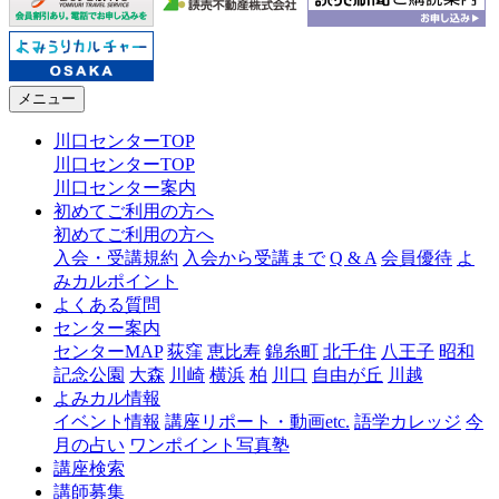
メニュー
川口センターTOP
川口センターTOP
川口センター案内
初めてご利用の方へ
初めてご利用の方へ
入会・受講規約
入会から受講まで
Q & A
会員優待
よ
みカルポイント
よくある質問
センター案内
センターMAP
荻窪
恵比寿
錦糸町
北千住
八王子
昭和
記念公園
大森
川崎
横浜
柏
川口
自由が丘
川越
よみカル情報
イベント情報
講座リポート・動画etc.
語学カレッジ
今
月の占い
ワンポイント写真塾
講座検索
講師募集