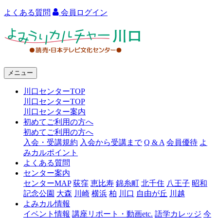
よくある質問
会員ログイン
よ
み
う
メニュー
り
川口センターTOP
カ
川口センターTOP
ル
川口センター案内
初めてご利用の方へ
チ
初めてご利用の方へ
ャ
入会・受講規約
入会から受講まで
Q & A
会員優待
よ
みカルポイント
ー
よくある質問
センター案内
川
センターMAP
荻窪
恵比寿
錦糸町
北千住
八王子
昭和
口
記念公園
大森
川崎
横浜
柏
川口
自由が丘
川越
よみカル情報
イベント情報
講座リポート・動画etc.
語学カレッジ
今