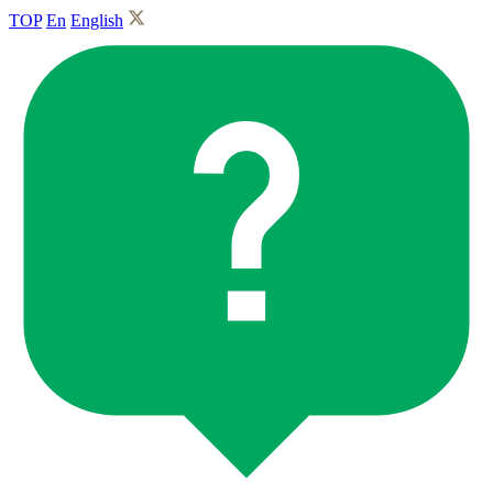
TOP
En
English