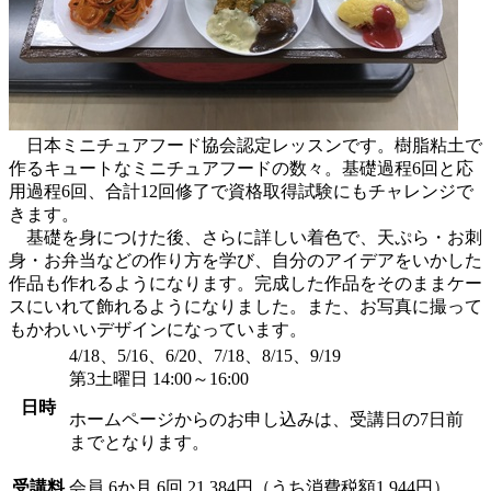
日本ミニチュアフード協会認定レッスンです。樹脂粘土で
作るキュートなミニチュアフードの数々。基礎過程6回と応
用過程6回、合計12回修了で資格取得試験にもチャレンジで
きます。
基礎を身につけた後、さらに詳しい着色で、天ぷら・お刺
身・お弁当などの作り方を学び、自分のアイデアをいかした
作品も作れるようになります。完成した作品をそのままケー
スにいれて飾れるようになりました。また、お写真に撮って
もかわいいデザインになっています。
4/18、5/16、6/20、7/18、8/15、9/19
第3土曜日 14:00～16:00
日時
ホームページからのお申し込みは、受講日の7日前
までとなります。
受講料
会員
6か月 6回 21,384円（うち消費税額1,944円）