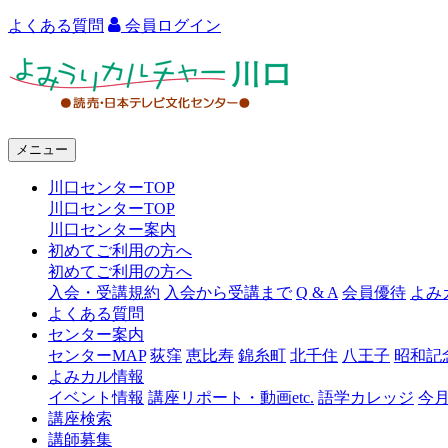
よくある質問
会員ログイン
よ
み
う
メニュー
り
川口センターTOP
カ
川口センターTOP
ル
川口センター案内
初めてご利用の方へ
チ
初めてご利用の方へ
ャ
入会・受講規約
入会から受講まで
Q & A
会員優待
よみ
よくある質問
ー
センター案内
センターMAP
荻窪
恵比寿
錦糸町
北千住
八王子
昭和記
川
よみカル情報
口
イベント情報
講座リポート・動画etc.
語学カレッジ
今
講座検索
講師募集