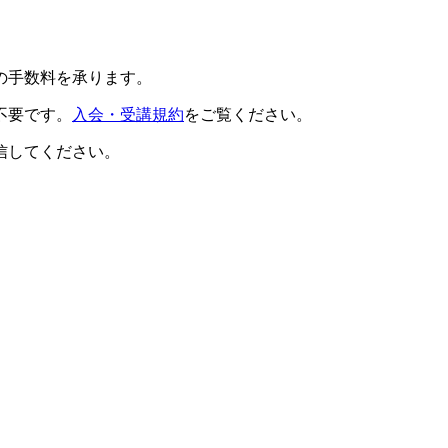
の手数料を承ります。
不要です。
入会・受講規約
をご覧ください。
信してください。