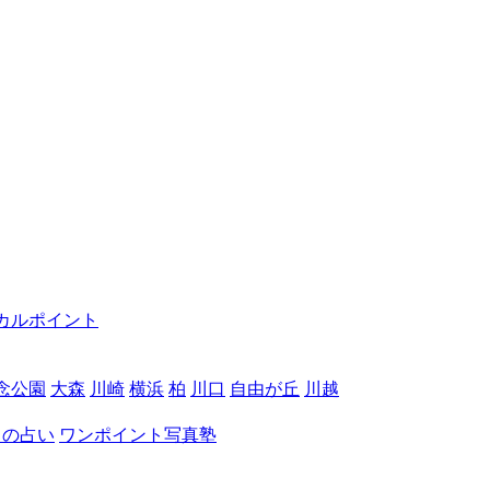
カルポイント
念公園
大森
川崎
横浜
柏
川口
自由が丘
川越
月の占い
ワンポイント写真塾