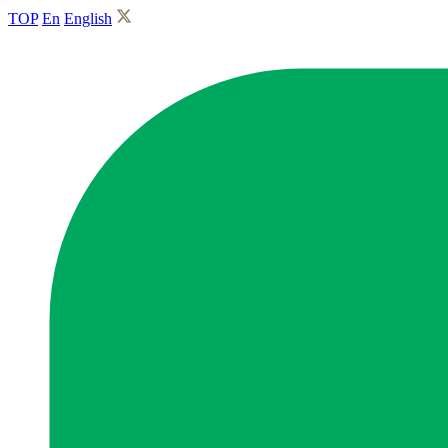
TOP
En
English