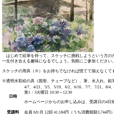
はじめて絵筆を持って、スケッチに挑戦しようという方のた
一生付き合える趣味になるでしょう。気軽にご参加ください
スケッチの用具（※）をお持ちでなければ慌てて揃えなくて
※透明水彩絵の具（固形、チューブなど）、筆、水入れ、鉛
4/7、4/21、5/5、5/19、6/2、6/16、7/7、7/21、8/4、
第1・3火曜日 10:30～12:30
日時
ホームページからのお申し込みは、受講日の4日
受講料
会員
6か月 12回 41,184円（うち消費税額3,744円