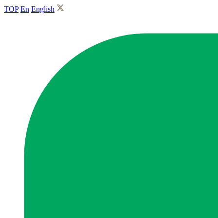
TOP
En
English