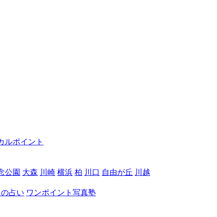
カルポイント
念公園
大森
川崎
横浜
柏
川口
自由が丘
川越
月の占い
ワンポイント写真塾