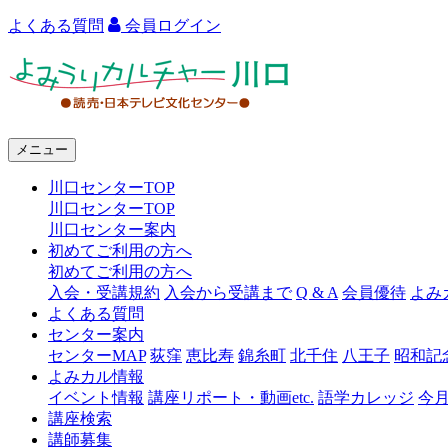
よくある質問
会員ログイン
よ
み
う
メニュー
り
川口センターTOP
カ
川口センターTOP
ル
川口センター案内
初めてご利用の方へ
チ
初めてご利用の方へ
ャ
入会・受講規約
入会から受講まで
Q & A
会員優待
よみ
よくある質問
ー
センター案内
センターMAP
荻窪
恵比寿
錦糸町
北千住
八王子
昭和記
川
よみカル情報
口
イベント情報
講座リポート・動画etc.
語学カレッジ
今
講座検索
講師募集