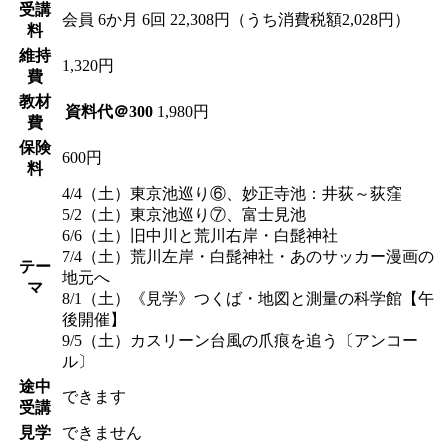
受講
会員
6か月 6回 22,308円（うち消費税額2,028円）
料
維持
1,320円
費
教材
資料代＠300
1,980円
費
保険
600円
料
4/4（土）東京池巡り⑥、妙正寺池：井荻～荻窪
5/2（土）東京池巡り⑦、富士見池
6/6（土）旧中川と荒川右岸・白髭神社
7/4（土）荒川左岸・白髭神社・あのサッカー漫画の
テー
地元へ
マ
8/1（土）《見学》つくば・地図と測量の科学館【午
後開催】
9/5（土）カスリーン台風の爪痕を追う〔アンコー
ル〕
途中
できます
受講
見学
できません