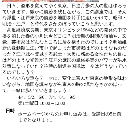
日々、姿形を変えてゆく東京。日進月歩の人の世は移ろっ
ていきます。微かに痕跡を残しながら。この講座では、そん
な浮世・江戸東京の痕跡を地図を片手に追いかけて、昭和・
明治・江戸…と時代をさかのぼっていこうと思います。
高度経済成長期、東京オリンピック1964などの開発の中で
姿を消した春の小川は今どこに？明治期の財閥の領袖や、文
豪、芸術家はどんなところに居を構えたのでしょう？明治維
新の変動期に江戸市中で起こった市街戦はどのようなものだ
った？江戸城へ登城する武士・大奥に務める女性たちの目に
はどのような光景が？江戸の庶民の風俗娯楽のパワーが洪水
対策になっていた？往時の街道や国境は、今はどうなってい
るのでしょう？
いろいろな謎をテーマに、変化に富んだ東京の地形を味わ
いながら、地図を読みながら東京の時の流れをさかのぼっ
て、一緒に歩いていきましょう！
4/4、5/2、6/6、7/4、8/1、9/5
第1土曜日 10:00～12:00
日時
ホームページからのお申し込みは、受講日の5日前
までとなります。