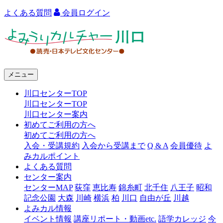
よくある質問
会員ログイン
よ
み
う
メニュー
り
川口センターTOP
カ
川口センターTOP
ル
川口センター案内
初めてご利用の方へ
チ
初めてご利用の方へ
ャ
入会・受講規約
入会から受講まで
Q & A
会員優待
よ
みカルポイント
ー
よくある質問
センター案内
川
センターMAP
荻窪
恵比寿
錦糸町
北千住
八王子
昭和
口
記念公園
大森
川崎
横浜
柏
川口
自由が丘
川越
よみカル情報
イベント情報
講座リポート・動画etc.
語学カレッジ
今