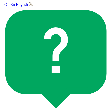
TOP
En
English