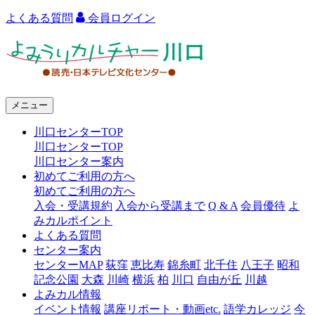
よくある質問
会員ログイン
よ
み
う
メニュー
り
川口センターTOP
カ
川口センターTOP
ル
川口センター案内
初めてご利用の方へ
チ
初めてご利用の方へ
ャ
入会・受講規約
入会から受講まで
Q & A
会員優待
よ
みカルポイント
ー
よくある質問
センター案内
川
センターMAP
荻窪
恵比寿
錦糸町
北千住
八王子
昭和
口
記念公園
大森
川崎
横浜
柏
川口
自由が丘
川越
よみカル情報
イベント情報
講座リポート・動画etc.
語学カレッジ
今