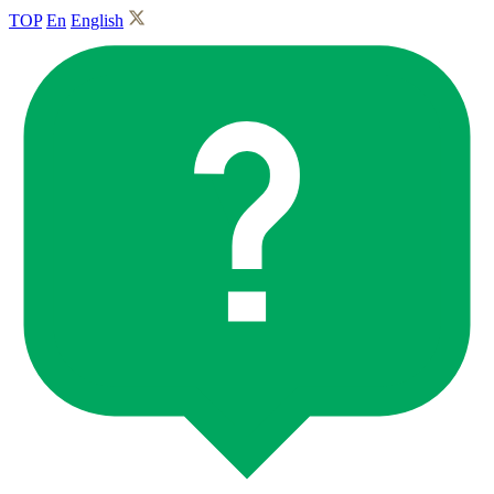
TOP
En
English