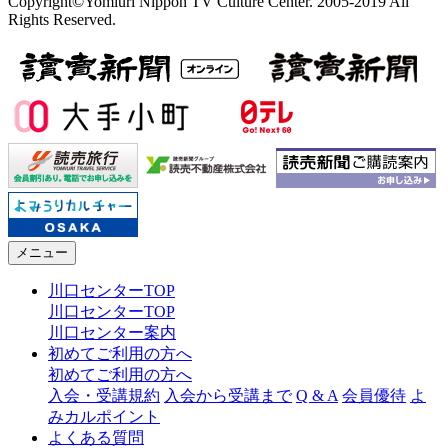
Copyright©Yomiuri Nippon TV Culture Center. 2005-2019 All
Rights Reserved.
メニュー
川口センターTOP
川口センターTOP
川口センター案内
初めてご利用の方へ
初めてご利用の方へ
入会・受講規約
入会から受講まで
Q & A
会員優待
よ
みカルポイント
よくある質問