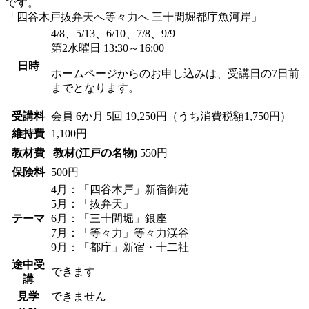
です。
「四谷木戸抜弁天へ等々力へ 三十間堀都庁魚河岸」
4/8、5/13、6/10、7/8、9/9
第2水曜日 13:30～16:00
日時
ホームページからのお申し込みは、受講日の7日前
までとなります。
受講料
会員
6か月 5回 19,250円（うち消費税額1,750円）
維持費
1,100円
教材費
教材(江戸の名物)
550円
保険料
500円
4月：「四谷木戸」新宿御苑
5月：「抜弁天」
テーマ
6月：「三十間堀」銀座
7月：「等々力」等々力渓谷
9月：「都庁」新宿・十二社
途中受
できます
講
見学
できません