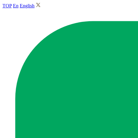
TOP
En
English