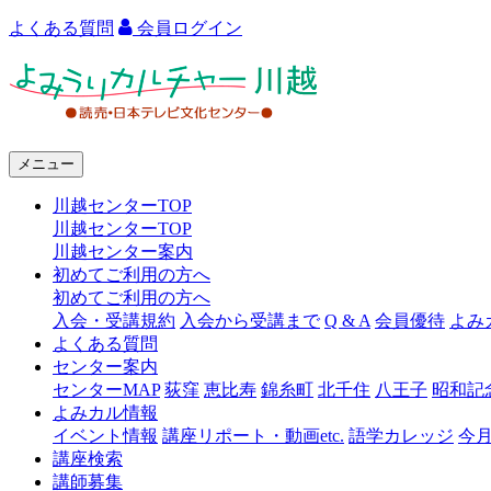
よくある質問
会員ログイン
よ
み
う
メニュー
り
川越センターTOP
カ
川越センターTOP
ル
川越センター案内
初めてご利用の方へ
チ
初めてご利用の方へ
ャ
入会・受講規約
入会から受講まで
Q & A
会員優待
よみ
よくある質問
ー
センター案内
センターMAP
荻窪
恵比寿
錦糸町
北千住
八王子
昭和記
川
よみカル情報
越
イベント情報
講座リポート・動画etc.
語学カレッジ
今
講座検索
講師募集