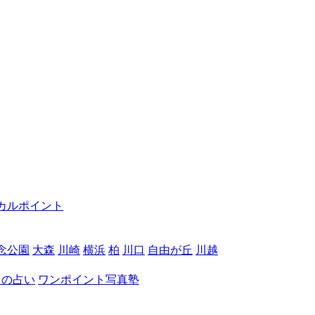
カルポイント
念公園
大森
川崎
横浜
柏
川口
自由が丘
川越
月の占い
ワンポイント写真塾