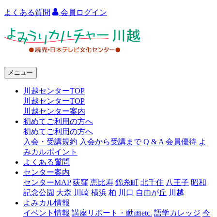
よくある質問
会員ログイン
よ
み
う
メニュー
り
川越センターTOP
カ
川越センターTOP
ル
川越センター案内
初めてご利用の方へ
チ
初めてご利用の方へ
ャ
入会・受講規約
入会から受講まで
Q & A
会員優待
よ
みカルポイント
ー
よくある質問
センター案内
川
センターMAP
荻窪
恵比寿
錦糸町
北千住
八王子
昭和
越
記念公園
大森
川崎
横浜
柏
川口
自由が丘
川越
よみカル情報
イベント情報
講座リポート・動画etc.
語学カレッジ
今