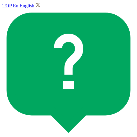
TOP
En
English