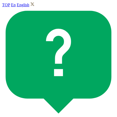
TOP
En
English