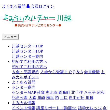
よくある質問
会員ログイン
よ
み
う
メニュー
り
川越センターTOP
カ
川越センターTOP
ル
川越センター案内
初めてご利用の方へ
チ
初めてご利用の方へ
ャ
入会・受講規約
入会から受講まで
Q & A
会員優待
よ
みカルポイント
ー
よくある質問
センター案内
川
センターMAP
荻窪
恵比寿
錦糸町
北千住
八王子
昭和
越
記念公園
大森
川崎
横浜
柏
川口
自由が丘
川越
よみカル情報
イベント情報
講座リポート・動画etc.
語学カレッジ
今