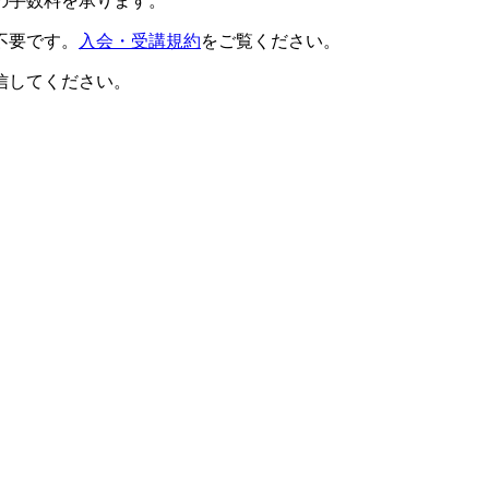
の手数料を承ります。
不要です。
入会・受講規約
をご覧ください。
信してください。