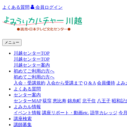
よくある質問
会員ログイン
よ
み
う
メニュー
り
川越センターTOP
カ
川越センターTOP
ル
川越センター案内
初めてご利用の方へ
チ
初めてご利用の方へ
ャ
入会・受講規約
入会から受講まで
Q & A
会員優待
よみ
よくある質問
ー
センター案内
センターMAP
荻窪
恵比寿
錦糸町
北千住
八王子
昭和記
川
よみカル情報
越
イベント情報
講座リポート・動画etc.
語学カレッジ
今
講座検索
講師募集