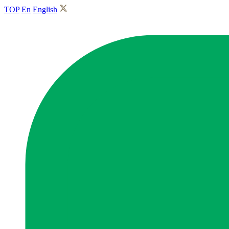
TOP
En
English