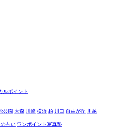
カルポイント
念公園
大森
川崎
横浜
柏
川口
自由が丘
川越
月の占い
ワンポイント写真塾