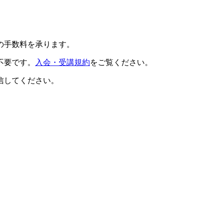
の手数料を承ります。
不要です。
入会・受講規約
をご覧ください。
信してください。