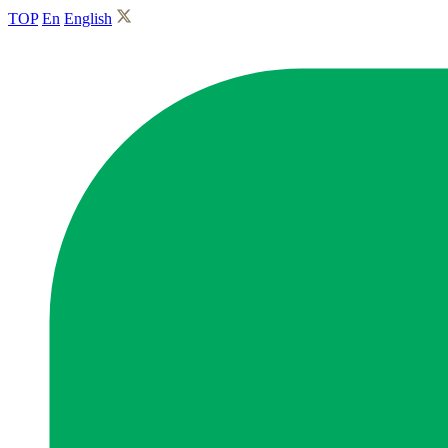
TOP
En
English