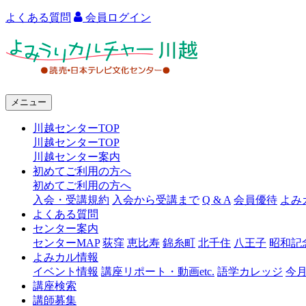
よくある質問
会員ログイン
よ
み
う
メニュー
り
川越センターTOP
カ
川越センターTOP
ル
川越センター案内
初めてご利用の方へ
チ
初めてご利用の方へ
ャ
入会・受講規約
入会から受講まで
Q & A
会員優待
よみ
よくある質問
ー
センター案内
センターMAP
荻窪
恵比寿
錦糸町
北千住
八王子
昭和記
川
よみカル情報
越
イベント情報
講座リポート・動画etc.
語学カレッジ
今
講座検索
講師募集