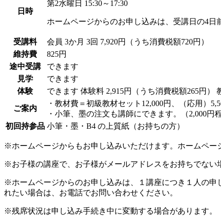
第2水曜日 15:30～17:30
日時
ホームページからのお申し込みは、受講日の4日
受講料
会員
3か月 3回 7,920円（うち消費税額720円）
維持費
825円
途中受講
できます
見学
できます
体験
できます
体験料
2,915円（うち消費税額265円）
・教材費＝初級教材セット12,000円、（応用）5
ご案内
・小筆、墨の注文も講師にできます。（2,000円
初回持参品
小筆・墨・B4 の上質紙（お持ちの方）
※ホームページからもお申し込みいただけます。ホームペー
※お子様の講座で、お子様がメールアドレスをお持ちでない
※ホームページからのお申し込みは、１講座につき１人の申
れたい場合は、お電話でお問い合わせください。
※残席状況は申し込み手続き中に変動する場合があります。