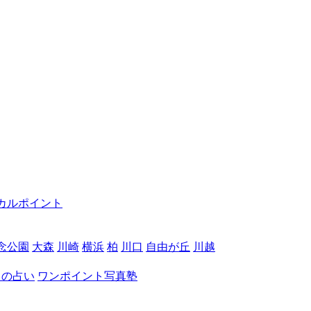
カルポイント
念公園
大森
川崎
横浜
柏
川口
自由が丘
川越
月の占い
ワンポイント写真塾