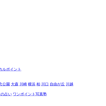
カルポイント
念公園
大森
川崎
横浜
柏
川口
自由が丘
川越
月の占い
ワンポイント写真塾