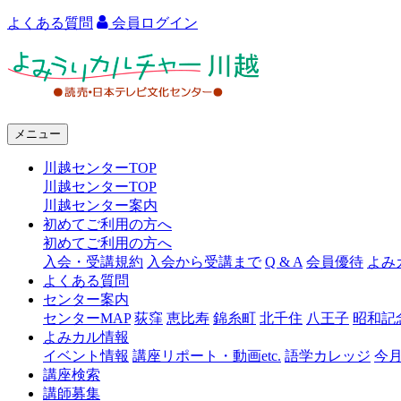
よくある質問
会員ログイン
よ
み
う
メニュー
り
川越センターTOP
カ
川越センターTOP
ル
川越センター案内
初めてご利用の方へ
チ
初めてご利用の方へ
ャ
入会・受講規約
入会から受講まで
Q & A
会員優待
よみ
よくある質問
ー
センター案内
センターMAP
荻窪
恵比寿
錦糸町
北千住
八王子
昭和記
川
よみカル情報
越
イベント情報
講座リポート・動画etc.
語学カレッジ
今
講座検索
講師募集