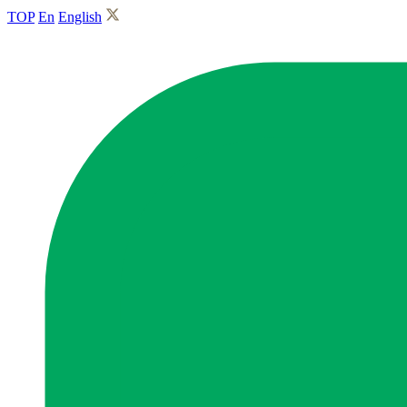
TOP
En
English