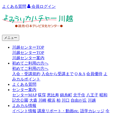
よくある質問
会員ログイン
よ
み
う
メニュー
り
川越センターTOP
カ
川越センターTOP
ル
川越センター案内
初めてご利用の方へ
チ
初めてご利用の方へ
ャ
入会・受講規約
入会から受講まで
Q & A
会員優待
よ
みカルポイント
ー
よくある質問
センター案内
川
センターMAP
荻窪
恵比寿
錦糸町
北千住
八王子
昭和
越
記念公園
大森
川崎
横浜
柏
川口
自由が丘
川越
よみカル情報
イベント情報
講座リポート・動画etc.
語学カレッジ
今