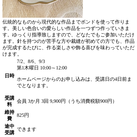
伝統的なものから現代的な作品までボンドを使って作りま
す。美しい色合いの愛らしい作品を一つずつ作っていきま
す。ゆっくり指導致しますので、どなたでもご参加いただけ
ます。針を持つのが苦手な方や裁縫が初めての方でも、作品
が完成するたびに、作る楽しさや飾る喜びを味わっていただ
けます。
7/2、8/6、9/3
第1木曜日 10:00～12:00
日時
ホームページからのお申し込みは、受講日の4日前ま
でとなります。
受講
会員
3か月 3回 9,900円（うち消費税額900円）
料
維持
825円
費
途中
できます
受講