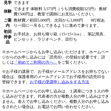
見学
できます
できます
体験料
3,575円（うち消費税額325円）
教材
体験
費1500円は、教室で講師にお支払いください。
ご案
教材費／初回5,000円、次回から3,000円 8行程あ
内
り一回に一吊るしできるように進めて参ります。
初回
お手拭き、お持ち帰り箱（15×15×3㎝）、筆記用具、
持参
ピンセット、ラジオペンチ、目打ち
品
※ホームページからもお申し込みいただけます。ホームペー
ジからのお申し込みには「読売ID」の登録が必要です。詳
しくは
「初めてご利用の方へ」
をご覧ください。
※お子様の講座で、お子様がメールアドレスをお持ちでない
場合は、保護者用のメールアドレスでお子様用の読売IDを
登録できます。
お子様の受講申し込みをする方法
※ホームページからのお申し込みは、１講座につき１人の申
し込みができます。代表者の方が複数人分の申し込みはでき
ません。各人でお申し込みください。複数人分のお申し込み
をされたい場合は、お電話でお問い合わせください。