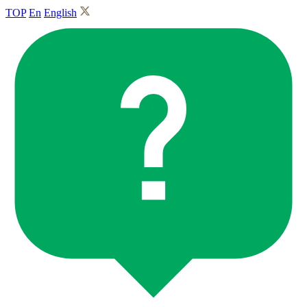
TOP
En
English