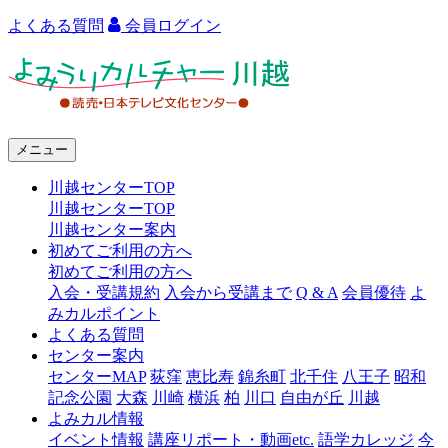
よくある質問
会員ログイン
よ
み
う
メニュー
り
川越センターTOP
カ
川越センターTOP
ル
川越センター案内
初めてご利用の方へ
チ
初めてご利用の方へ
ャ
入会・受講規約
入会から受講まで
Q & A
会員優待
よ
みカルポイント
ー
よくある質問
センター案内
川
センターMAP
荻窪
恵比寿
錦糸町
北千住
八王子
昭和
越
記念公園
大森
川崎
横浜
柏
川口
自由が丘
川越
よみカル情報
イベント情報
講座リポート・動画etc.
語学カレッジ
今