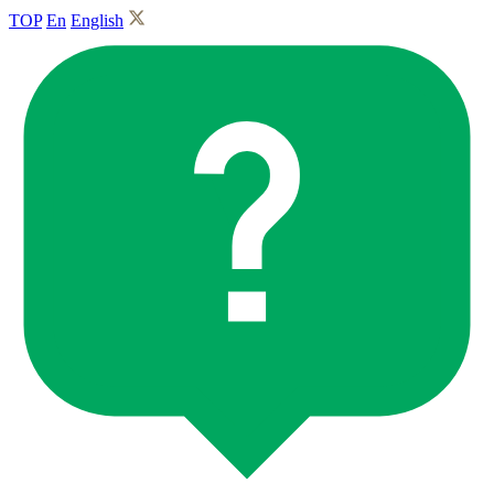
TOP
En
English