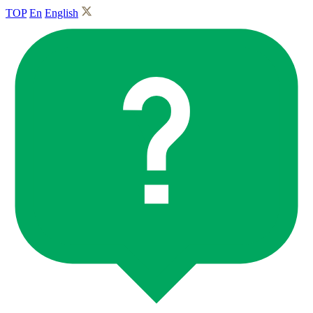
TOP
En
English