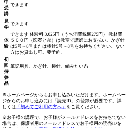
中
できます
受
講
見
できます
学
できます
体験料
3,025円（うち消費税額275円）
教材費
体
５００円（図案と糸）は教室で講師にお支払い。かぎ針
験
は5号～8号または棒針5号～8号をお持ちください。ない
方はお貸出し可。要予約。
初
回
筆記用具、かぎ針、棒針、編みたい糸
持
参
品
※ホームページからもお申し込みいただけます。ホームペー
ジからのお申し込みには「読売ID」の登録が必要です。詳
しくは
「初めてご利用の方へ」
をご覧ください。
※お子様の講座で、お子様がメールアドレスをお持ちでない
場合は、保護者用のメールアドレスでお子様用の読売IDを