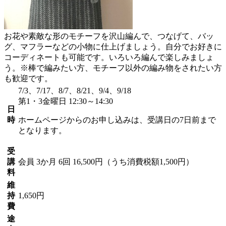
お花や素敵な形のモチーフを沢山編んで、つなげて、バッ
グ、マフラーなどの小物に仕上げましょう。自分でお好きに
コーディネートも可能です。いろいろ編んで楽しみましょ
う。※棒で編みたい方、モチーフ以外の編み物をされたい方
も歓迎です。
7/3、7/17、8/7、8/21、9/4、9/18
第1・3金曜日 12:30～14:30
日
時
ホームページからのお申し込みは、受講日の7日前まで
となります。
受
講
会員
3か月 6回 16,500円（うち消費税額1,500円）
料
維
持
1,650円
費
途