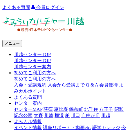
よくある質問
会員ログイン
よ
み
う
メニュー
り
川越センターTOP
カ
川越センターTOP
ル
川越センター案内
初めてご利用の方へ
チ
初めてご利用の方へ
ャ
入会・受講規約
入会から受講まで
Q & A
会員優待
よ
みカルポイント
ー
よくある質問
センター案内
川
センターMAP
荻窪
恵比寿
錦糸町
北千住
八王子
昭和
越
記念公園
大森
川崎
横浜
柏
川口
自由が丘
川越
よみカル情報
イベント情報
講座リポート・動画etc.
語学カレッジ
今