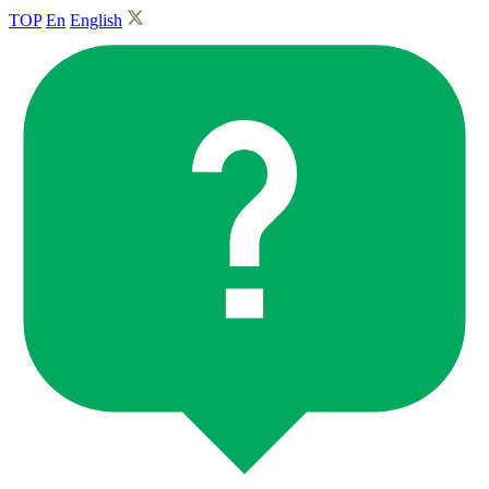
TOP
En
English