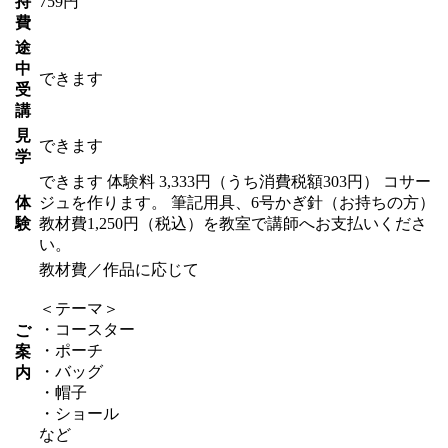
持
759円
費
途
中
できます
受
講
見
できます
学
できます
体験料
3,333円（うち消費税額303円）
コサー
体
ジュを作ります。 筆記用具、6号かぎ針（お持ちの方）
験
教材費1,250円（税込）を教室で講師へお支払いくださ
い。
教材費／作品に応じて
＜テーマ＞
・コースター
ご
・ポーチ
案
・バッグ
内
・帽子
・ショール
など