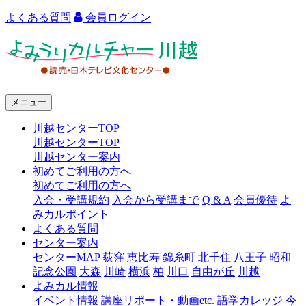
よくある質問
会員ログイン
よ
み
う
メニュー
り
川越センターTOP
カ
川越センターTOP
ル
川越センター案内
初めてご利用の方へ
チ
初めてご利用の方へ
ャ
入会・受講規約
入会から受講まで
Q & A
会員優待
よ
みカルポイント
ー
よくある質問
センター案内
川
センターMAP
荻窪
恵比寿
錦糸町
北千住
八王子
昭和
越
記念公園
大森
川崎
横浜
柏
川口
自由が丘
川越
よみカル情報
イベント情報
講座リポート・動画etc.
語学カレッジ
今