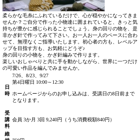
柔らかな毛糸にふれているだけで、心が穏やかになってきま
せんか？ご自分で作った小物達に囲まれていると、きっと気
持ちが豊かに感じられることでしょう。身の回りの物を、是
非かぎ針で作ってみて下さい。お一人お一人のペースに合わ
せて、無理なくご指導いたします。初心者の方も、レベルア
ップを目指す方も、お気軽にどうぞ♪
身の回りの小物を、かぎ針編みで作ります。
楽しいおしゃべりと共に手を動かしながら、世界に一つだけ
の可愛い作品を編んでみませんか。
7/26、8/23、9/27
第4日曜日 10:00～12:30
日
時
ホームページからのお申し込みは、受講日の8日前まで
となります。
受
講
会員
3か月 3回 9,240円（うち消費税額840円）
料
維