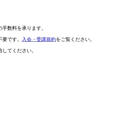
の手数料を承ります。
不要です。
入会・受講規約
をご覧ください。
信してください。