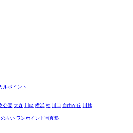
カルポイント
念公園
大森
川崎
横浜
柏
川口
自由が丘
川越
月の占い
ワンポイント写真塾