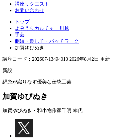
講座リクエスト
お問い合わせ
トップ
よみうりカルチャー川越
手芸
刺繍・刺し子・パッチワーク
加賀ゆびぬき
講座コード：202607-13494010 2026年8月2日 更新
新設
絹糸が織りなす優美な伝統工芸
加賀ゆびぬき
加賀ゆびぬき・和小物作家
千明 幸代