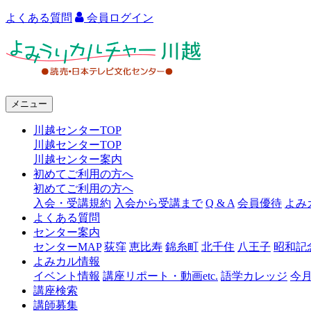
よくある質問
会員ログイン
よ
み
う
メニュー
り
川越センターTOP
カ
川越センターTOP
ル
川越センター案内
初めてご利用の方へ
チ
初めてご利用の方へ
ャ
入会・受講規約
入会から受講まで
Q & A
会員優待
よみ
よくある質問
ー
センター案内
センターMAP
荻窪
恵比寿
錦糸町
北千住
八王子
昭和記
川
よみカル情報
越
イベント情報
講座リポート・動画etc.
語学カレッジ
今
講座検索
講師募集