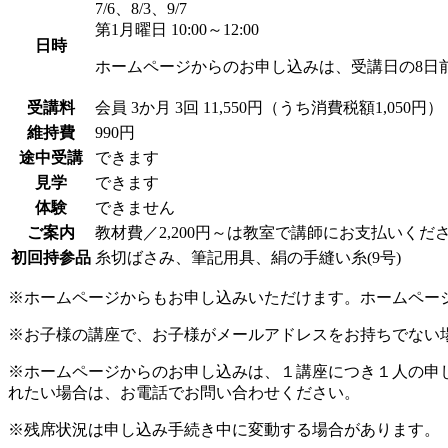
7/6、8/3、9/7
第1月曜日 10:00～12:00
日時
ホームページからのお申し込みは、受講日の8日
受講料
会員
3か月 3回 11,550円（うち消費税額1,050円）
維持費
990円
途中受講
できます
見学
できます
体験
できません
ご案内
教材費／2,200円～は教室で講師にお支払いくだ
初回持参品
糸切ばさみ、筆記用具、絹の手縫い糸(9号)
※ホームページからもお申し込みいただけます。ホームペー
※お子様の講座で、お子様がメールアドレスをお持ちでない
※ホームページからのお申し込みは、１講座につき１人の申
れたい場合は、お電話でお問い合わせください。
※残席状況は申し込み手続き中に変動する場合があります。