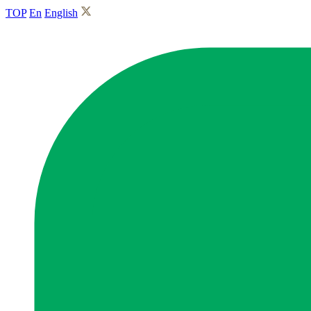
TOP
En
English