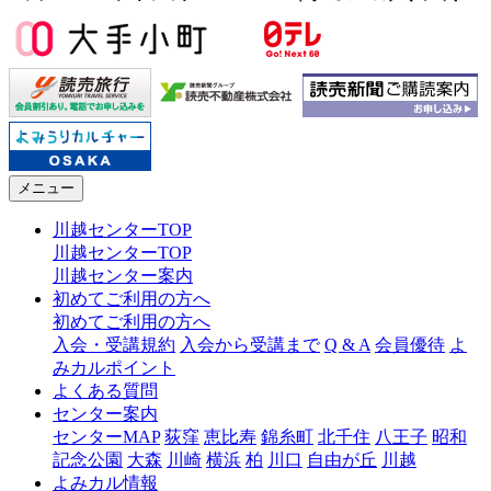
メニュー
川越センターTOP
川越センターTOP
川越センター案内
初めてご利用の方へ
初めてご利用の方へ
入会・受講規約
入会から受講まで
Q & A
会員優待
よ
みカルポイント
よくある質問
センター案内
センターMAP
荻窪
恵比寿
錦糸町
北千住
八王子
昭和
記念公園
大森
川崎
横浜
柏
川口
自由が丘
川越
よみカル情報