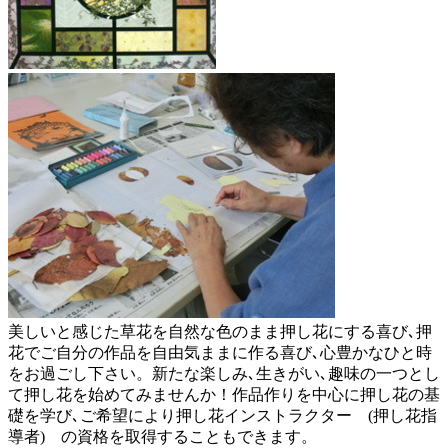
美しいと感じた草花を自然な色のまま押し花にする喜び､押
花でご自分の作品を自由気ままに作る喜び､心豊かなひと時
をお過ごし下さい。新たな楽しみ､生きがい､趣味の一つとし
て押し花を始めてみませんか！作品作りを中心に押し花の基
礎を学び､ご希望により押し花インストラクター (押し花指
導者) の資格を取得することもできます。