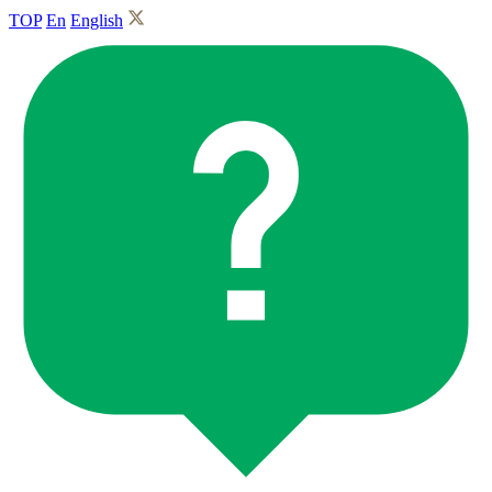
TOP
En
English