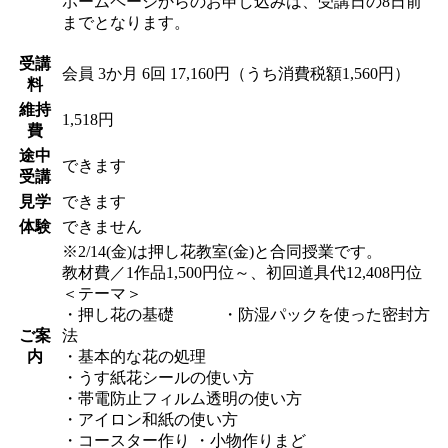
ホームページからのお申し込みは、受講日の8日前
までとなります。
受講
会員
3か月 6回 17,160円（うち消費税額1,560円）
料
維持
1,518円
費
途中
できます
受講
見学
できます
体験
できません
※2/14(金)は押し花教室(金)と合同授業です。
教材費／1作品1,500円位～、初回道具代12,408円位
＜テーマ＞
・押し花の基礎 ・防湿パックを使った密封方
ご案
法
内
・基本的な花の処理
・うす紙花シールの使い方
・帯電防止フィルム透明の使い方
・アイロン和紙の使い方
・コースター作り ・小物作りまど