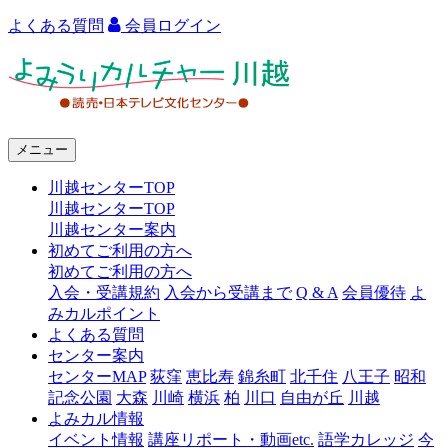
よくある質問
会員ログイン
よ
み
う
メニュー
り
川越センターTOP
カ
川越センターTOP
ル
川越センター案内
初めてご利用の方へ
チ
初めてご利用の方へ
ャ
入会・受講規約
入会から受講まで
Q & A
会員優待
よ
みカルポイント
ー
よくある質問
センター案内
川
センターMAP
荻窪
恵比寿
錦糸町
北千住
八王子
昭和
越
記念公園
大森
川崎
横浜
柏
川口
自由が丘
川越
よみカル情報
イベント情報
講座リポート・動画etc.
語学カレッジ
今