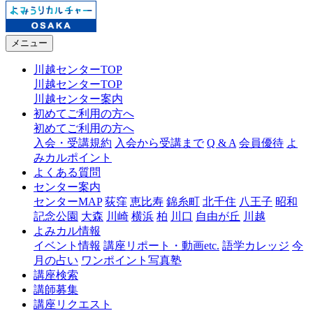
メニュー
川越センターTOP
川越センターTOP
川越センター案内
初めてご利用の方へ
初めてご利用の方へ
入会・受講規約
入会から受講まで
Q & A
会員優待
よ
みカルポイント
よくある質問
センター案内
センターMAP
荻窪
恵比寿
錦糸町
北千住
八王子
昭和
記念公園
大森
川崎
横浜
柏
川口
自由が丘
川越
よみカル情報
イベント情報
講座リポート・動画etc.
語学カレッジ
今
月の占い
ワンポイント写真塾
講座検索
講師募集
講座リクエスト