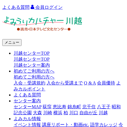
よくある質問
会員ログイン
よ
み
う
メニュー
り
川越センターTOP
カ
川越センターTOP
ル
川越センター案内
初めてご利用の方へ
チ
初めてご利用の方へ
ャ
入会・受講規約
入会から受講まで
Q & A
会員優待
よ
みカルポイント
ー
よくある質問
センター案内
川
センターMAP
荻窪
恵比寿
錦糸町
北千住
八王子
昭和
越
記念公園
大森
川崎
横浜
柏
川口
自由が丘
川越
よみカル情報
イベント情報
講座リポート・動画etc.
語学カレッジ
今