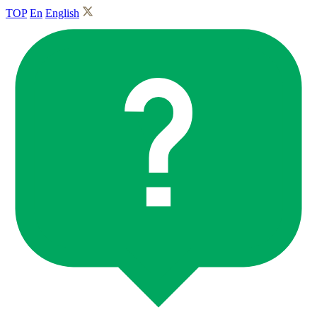
TOP
En
English