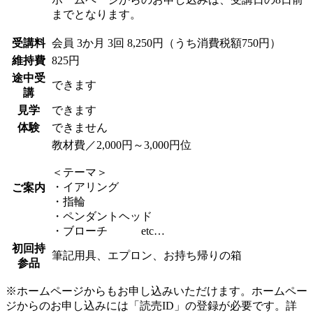
までとなります。
受講料
会員
3か月 3回 8,250円（うち消費税額750円）
維持費
825円
途中受
できます
講
見学
できます
体験
できません
教材費／2,000円～3,000円位
＜テーマ＞
・イアリング
ご案内
・指輪
・ペンダントヘッド
・ブローチ etc…
初回持
筆記用具、エプロン、お持ち帰りの箱
参品
※ホームページからもお申し込みいただけます。ホームペー
ジからのお申し込みには「読売ID」の登録が必要です。詳