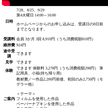
7/28、8/25、9/29
第4火曜日 14:00～16:00
日時
ホームページからのお申し込みは、受講日の8日前
までとなります。
受講料
会員
3か月 3回 8,910円（うち消費税額810円）
維持費
924円
途中受
できます
講
見学
できます
できます
体験料
3,278円（うち消費税額298円）
筆
体験
記用具、小箱(持ち帰り用)
教材費／一作品2,200円前後、初回のみ2,750円（モ
デラー他）
＜テーマ＞
ご案内
フィルムを使用した作品
ペーパーナプキンを使用した作品