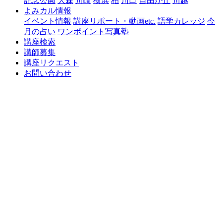
記念公園
大森
川崎
横浜
柏
川口
自由が丘
川越
よみカル情報
イベント情報
講座リポート・動画etc.
語学カレッジ
今
月の占い
ワンポイント写真塾
講座検索
講師募集
講座リクエスト
お問い合わせ