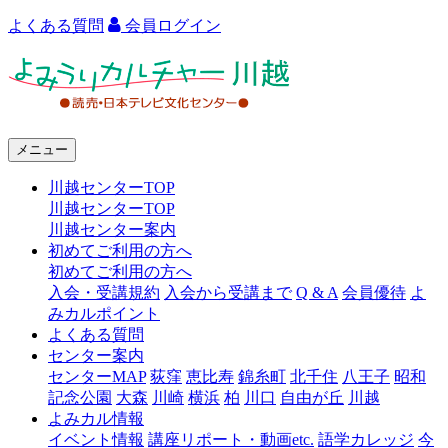
よくある質問
会員ログイン
よ
み
う
メニュー
り
川越センターTOP
カ
川越センターTOP
ル
川越センター案内
初めてご利用の方へ
チ
初めてご利用の方へ
ャ
入会・受講規約
入会から受講まで
Q & A
会員優待
よ
みカルポイント
ー
よくある質問
センター案内
川
センターMAP
荻窪
恵比寿
錦糸町
北千住
八王子
昭和
越
記念公園
大森
川崎
横浜
柏
川口
自由が丘
川越
よみカル情報
イベント情報
講座リポート・動画etc.
語学カレッジ
今