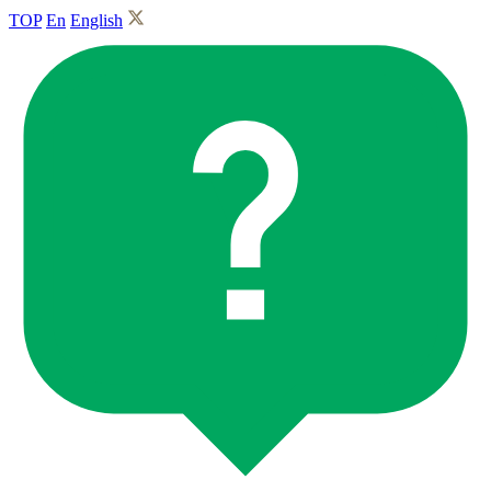
TOP
En
English