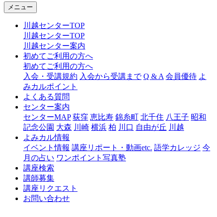
メニュー
川越センターTOP
川越センターTOP
川越センター案内
初めてご利用の方へ
初めてご利用の方へ
入会・受講規約
入会から受講まで
Q & A
会員優待
よ
みカルポイント
よくある質問
センター案内
センターMAP
荻窪
恵比寿
錦糸町
北千住
八王子
昭和
記念公園
大森
川崎
横浜
柏
川口
自由が丘
川越
よみカル情報
イベント情報
講座リポート・動画etc.
語学カレッジ
今
月の占い
ワンポイント写真塾
講座検索
講師募集
講座リクエスト
お問い合わせ