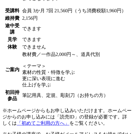
受講料
会員
3か月 7回 21,560円（うち消費税額1,960円）
維持費
2,156円
途中受
できます
講
見学
できます
体験
できません
教材費／一作品2,000円～、道具代別
＜テーマ＞
ご案内
素材の性質・特徴を学ぶ
更に深い表現に進む
仕上げを学ぶ
初回持
筆記用具、定規、彫刻刀（お持ちの方）
参品
※ホームページからもお申し込みいただけます。ホームペー
ジからのお申し込みには「読売ID」の登録が必要です。詳
しくは
「初めてご利用の方へ」
をご覧ください。