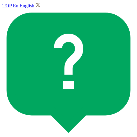
TOP
En
English