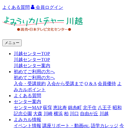
よくある質問
会員ログイン
よ
み
う
メニュー
り
川越センターTOP
カ
川越センターTOP
ル
川越センター案内
初めてご利用の方へ
チ
初めてご利用の方へ
ャ
入会・受講規約
入会から受講まで
Q & A
会員優待
よ
みカルポイント
ー
よくある質問
センター案内
川
センターMAP
荻窪
恵比寿
錦糸町
北千住
八王子
昭和
越
記念公園
大森
川崎
横浜
柏
川口
自由が丘
川越
よみカル情報
イベント情報
講座リポート・動画etc.
語学カレッジ
今