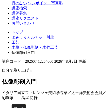
月の占い
ワンポイント写真塾
講座検索
講師募集
講座リクエスト
お問い合わせ
トップ
よみうりカルチャー川越
工芸
木彫・仏像彫刻・木竹工芸
仏像彫刻入門
講座コード：202607-12254660 2026年8月2日 更新
自分で彫り上げる
仏像彫刻入門
イタリア国立フィレンツェ美術学院卒／太平洋美術会会員／
彫刻家
鳥屋 尚行