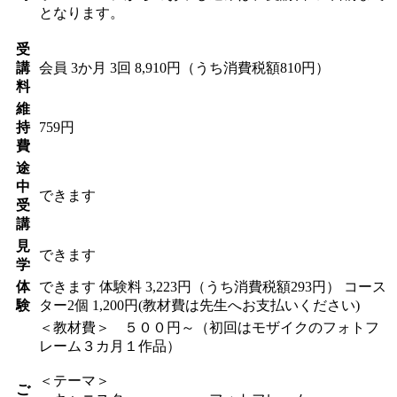
となります。
受
講
会員
3か月 3回 8,910円（うち消費税額810円）
料
維
持
759円
費
途
中
できます
受
講
見
できます
学
体
できます
体験料
3,223円（うち消費税額293円）
コース
験
ター2個 1,200円(教材費は先生へお支払いください)
＜教材費＞ ５００円～（初回はモザイクのフォトフ
レーム３カ月１作品）
＜テーマ＞
ご