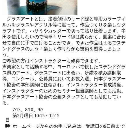
グラスアートとは、接着剤付のリード線と専用カラーフィ
ルムをグラスやアクリル等に貼って、作品つくりを楽しむク
ラフトです。ハサミやカッターで切って貼り圧着します。半
田を使用しないので簡単！リード線は柔らかく、図案に合わ
せて自由に手で曲げることができ、できた作品はまるでステ
ンドグラスのよう！楽しく作りながら技術を習得しましょ
う。
ご希望の方はインストラクターも修得できます。
声楽家として活動する中、ヨーロッパで接したステンドグラ
ス風のアート、グラスアートに出会い、研鑽を積み講師取
得。コンクール、公募展において多数入選。日本グラスアー
ト協会の本部講師に任命され、インストラクター養成講座、
インストラクターのためのセミナー担当講師としても活動。
日本グラスアート協会の企画スタッフとしても活動してい
る。
7/13、8/10、9/7
第2月曜日 10:15～12:15
日
時
ホームページからのお申し込みは、受講日の9日前まで