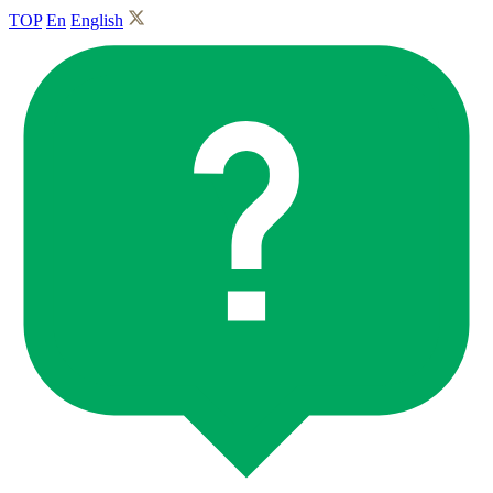
TOP
En
English