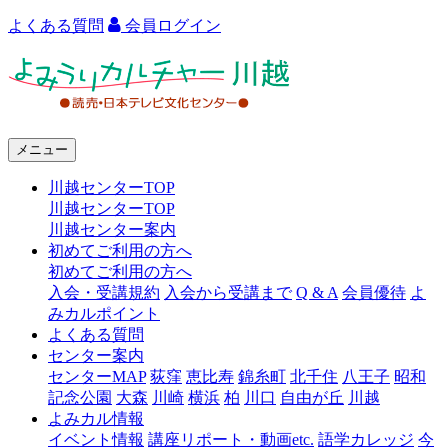
よくある質問
会員ログイン
よ
み
う
メニュー
り
川越センターTOP
カ
川越センターTOP
ル
川越センター案内
初めてご利用の方へ
チ
初めてご利用の方へ
ャ
入会・受講規約
入会から受講まで
Q & A
会員優待
よ
みカルポイント
ー
よくある質問
センター案内
川
センターMAP
荻窪
恵比寿
錦糸町
北千住
八王子
昭和
越
記念公園
大森
川崎
横浜
柏
川口
自由が丘
川越
よみカル情報
イベント情報
講座リポート・動画etc.
語学カレッジ
今