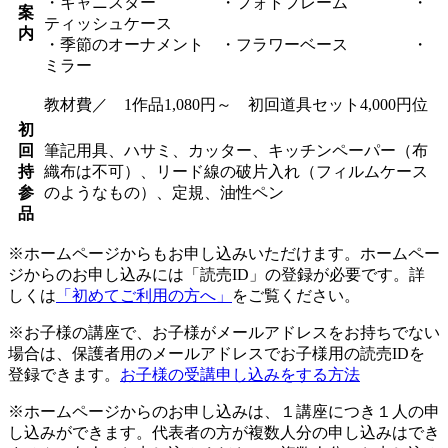
・キャニスター ・フォトフレーム ・
案
ティッシュケース
内
・季節のオーナメント ・フラワーベース ・
ミラー
教材費／ 1作品1,080円～ 初回道具セット4,000円位
初
回
筆記用具、ハサミ、カッター、キッチンペーパー（布
持
織布は不可）、リード線の破片入れ（フィルムケース
参
のようなもの）、定規、油性ペン
品
※ホームページからもお申し込みいただけます。ホームペー
ジからのお申し込みには「読売ID」の登録が必要です。詳
しくは
「初めてご利用の方へ」
をご覧ください。
※お子様の講座で、お子様がメールアドレスをお持ちでない
場合は、保護者用のメールアドレスでお子様用の読売IDを
登録できます。
お子様の受講申し込みをする方法
※ホームページからのお申し込みは、１講座につき１人の申
し込みができます。代表者の方が複数人分の申し込みはでき