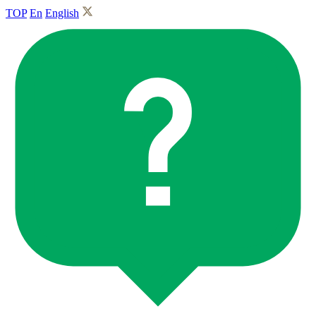
TOP
En
English