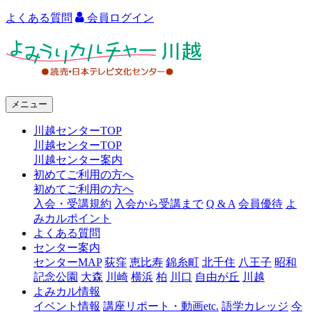
よくある質問
会員ログイン
よ
み
う
メニュー
り
川越センターTOP
カ
川越センターTOP
ル
川越センター案内
初めてご利用の方へ
チ
初めてご利用の方へ
ャ
入会・受講規約
入会から受講まで
Q & A
会員優待
よ
みカルポイント
ー
よくある質問
センター案内
川
センターMAP
荻窪
恵比寿
錦糸町
北千住
八王子
昭和
越
記念公園
大森
川崎
横浜
柏
川口
自由が丘
川越
よみカル情報
イベント情報
講座リポート・動画etc.
語学カレッジ
今