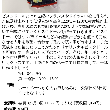
ビスクドールとは19世紀のフランスやドイツを中心に作られ
た磁器粘土を釜で低温素焼き高音1220℃～1230℃程度焼き上
げた後、専用の絵の具で顔を描き720℃以下で数回重ねて焼
いて完成させていくビスクドールを作って行きます。ビスク
ドールではなく(ラドールなどの石塑粘土)だけを使って完成
させる人形を希望に合わせて選んで頂く事が出来ます。また
完成させた後にせっこうがたを作りオリジナルビスクドール
も可能です。完成した人形のウイッグ、洋服、靴、ボンネッ
トを作り世界でたった一体の自分だけの人形を楽しく作って
行くクラスです。丁寧に各自のペースで目標に向けて、一緒
に作りましょう。
7/4、8/1、9/5
第1土曜日 13:00～15:00
日時
ホームページからのお申し込みは、受講日の6日前
までとなります。
受講料
会員
3か月 3回 11,550円（うち消費税額1,050円）
維持費
924円