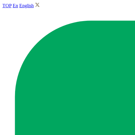
TOP
En
English