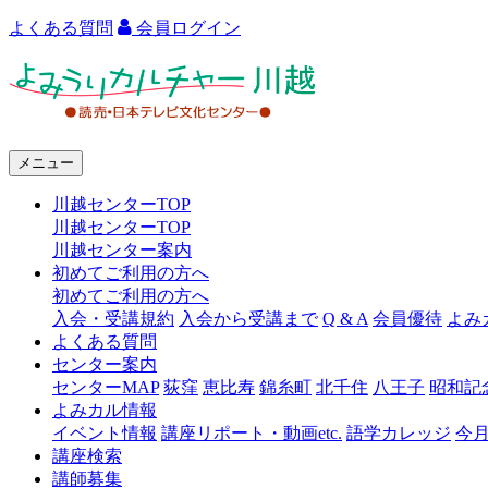
よくある質問
会員ログイン
よ
み
う
メニュー
り
川越センターTOP
カ
川越センターTOP
ル
川越センター案内
初めてご利用の方へ
チ
初めてご利用の方へ
ャ
入会・受講規約
入会から受講まで
Q & A
会員優待
よみ
よくある質問
ー
センター案内
センターMAP
荻窪
恵比寿
錦糸町
北千住
八王子
昭和記
川
よみカル情報
越
イベント情報
講座リポート・動画etc.
語学カレッジ
今
講座検索
講師募集