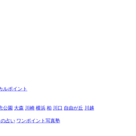
カルポイント
念公園
大森
川崎
横浜
柏
川口
自由が丘
川越
月の占い
ワンポイント写真塾