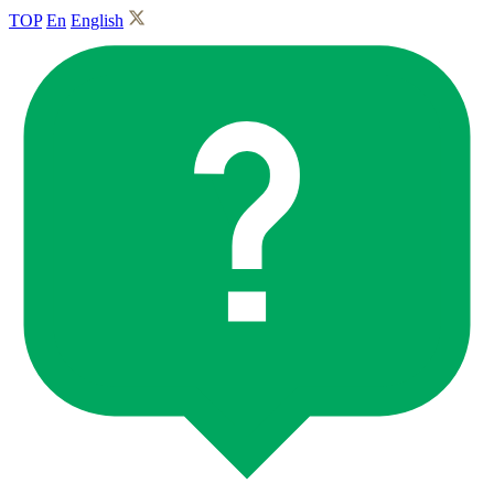
TOP
En
English