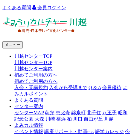
よくある質問
会員ログイン
よ
み
う
メニュー
り
川越センターTOP
カ
川越センターTOP
ル
川越センター案内
初めてご利用の方へ
チ
初めてご利用の方へ
ャ
入会・受講規約
入会から受講まで
Q & A
会員優待
よ
みカルポイント
ー
よくある質問
センター案内
川
センターMAP
荻窪
恵比寿
錦糸町
北千住
八王子
昭和
越
記念公園
大森
川崎
横浜
柏
川口
自由が丘
川越
よみカル情報
イベント情報
講座リポート・動画etc.
語学カレッジ
今