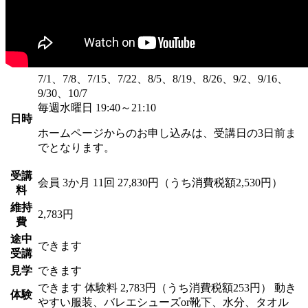
7/1、7/8、7/15、7/22、8/5、8/19、8/26、9/2、9/16、
9/30、10/7
毎週水曜日 19:40～21:10
日時
ホームページからのお申し込みは、受講日の3日前ま
でとなります。
受講
会員
3か月 11回 27,830円（うち消費税額2,530円）
料
維持
2,783円
費
途中
できます
受講
見学
できます
できます
体験料
2,783円（うち消費税額253円）
動き
体験
やすい服装、バレエシューズor靴下、水分、タオル